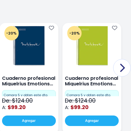
-20%
-20%
Cuaderno profesional
Cuaderno profesional
C
Miquelrius Emotions
Miquelrius Emotions
M
Dots 80 hojas
Dots 80 hojas Lima
D
F
Compra 5 y obten este dto.
Compra 5 y obten este dto.
De: $124.00
De: $124.00
D
$99.20
$99.20
A:
A:
A
Agregar
Agregar