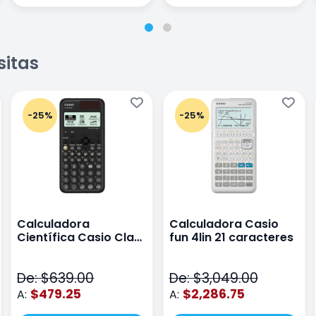
sitas
-25%
-25%
Calculadora
Calculadora Casio
Científica Casio Class
fun 4lin 21 caracteres
Wiz Color Negro
De: $639.00
De: $3,049.00
$479.25
$2,286.75
A:
A: