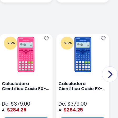
-25%
-25%
Calculadora
Calculadora
C
Científica Casio FX-
Científica Casio FX-
C
82LAPLUS2-PK Color
82LA PLUS2-BU Azul
9
Rosa
N
De: $379.00
De: $379.00
D
$284.25
$284.25
A:
A:
A