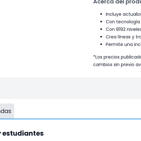
Acerca del prod
Incluye actuali
Con tecnología
Con 8192 niveles
Crea líneas y tr
Permite una inc
*Los precios publicad
cambios sin previo av
endas
y estudiantes