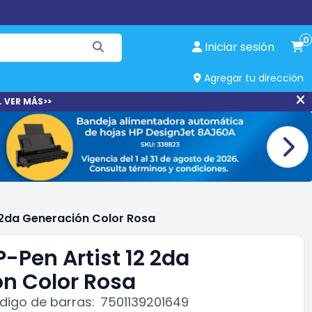
0
Iniciar sesión
Agregar tu dirección
. VER MÁS>>
2 2da Generación Color Rosa
-Pen Artist 12 2da
n Color Rosa
digo de barras:
7501139201649