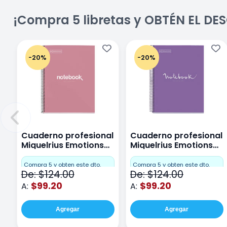
¡Compra 5 libretas y OBTÉN EL D
-20%
-20%
Cuaderno profesional
Cuaderno profesional
Miquelrius Emotions
Miquelrius Emotions
Cuadro Chico 80
raya 80 hojas Purpura
hojas Rosa
Compra 5 y obten este dto.
Compra 5 y obten este dto.
De: $124.00
De: $124.00
$99.20
$99.20
A:
A:
Agregar
Agregar