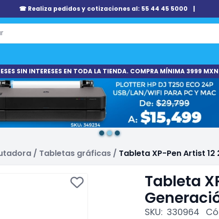
☎ Realiza pedidos y cotizaciones al: 55 44 45 5000
|
ESES SIN INTERESES EN TODA LA TIENDA. COMPRA MÍNIMA 3999 MXN
putadora
/
Tabletas gráficas
/
Tableta XP-Pen Artist 1
Tableta XP
Generació
SKU:
330964
Có