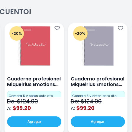
ESCUENTO!
-20%
-20%
Cuaderno profesional
Cuaderno profesional
Miquelrius Emotions
Miquelrius Emotions
raya 80 hojas Coral
raya 80 hojas Gris
Compra 5 y obten este dto.
Compra 5 y obten este dto.
De: $124.00
De: $124.00
$99.20
$99.20
A:
A:
Agregar
Agregar