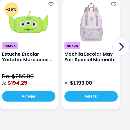
-25%
Nuevo
Nuevo
Estuche Escolar
Mochila Escolar May
M
Yadatex Marcianos
Fair Special Moments
Y
Toy Story DTS026
S
Verde
De: $259.00
D
$194.25
$1,199.00
A:
A:
A
Agregar
Agregar