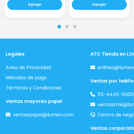
Agregar
Agregar
Legales
ATC Tienda en Lí
Aviso de Privacidad
enlinea@lumen
Métodos de pago
Ventas por teléf
Términos y Condiciones
55-4445-5000
Ventas mayoreo papel
ventastmk@lu
ventaspapel@lumen.com
Centro de nego
Ventas corporati