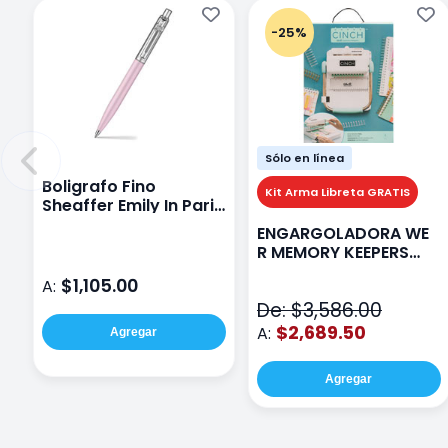
-25%
Sólo en línea
Boligrafo Fino
Kit Arma Libreta GRATIS
Sheaffer Emily In Paris
Sentinel E321 Rosa
ENGARGOLADORA WE
R MEMORY KEEPERS
71050-9 THE CINCH V2
$1,105.00
A:
De: $3,586.00
$2,689.50
A:
Agregar
Agregar