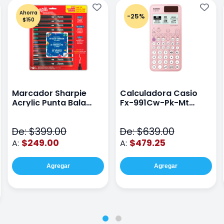
Ahorra
-25%
$150
Marcador Sharpie
Calculadora Casio
Acrylic Punta Bala
Fx-991Cw-Pk-Mt
Fina Surtido Con 12
Class Wiz Rosa
Piezas
De: $399.00
De: $639.00
$249.00
$479.25
A:
A:
Agregar
Agregar