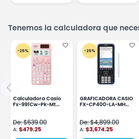
Tenemos la calculadora que nece
-25%
-25%
Calculadora Casio
GRAFICADORA CASIO
Fx-991Cw-Pk-Mt
FX-CP400-LA-MH
Class Wiz Rosa
TOUCH
De: $639.00
De: $4,899.00
$479.25
$3,674.25
A:
A: