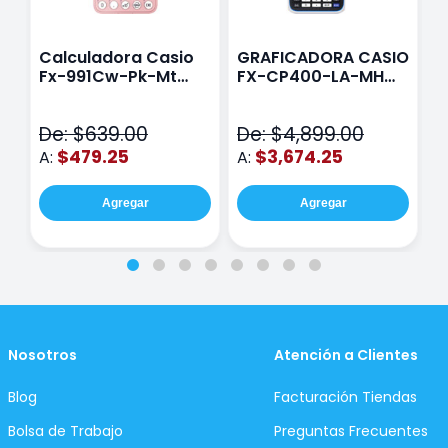
Calculadora Casio
GRAFICADORA CASIO
C
Fx-991Cw-Pk-Mt
FX-CP400-LA-MH
C
Class Wiz Rosa
TOUCH
C
N
De: $639.00
De: $4,899.00
D
$479.25
$3,674.25
A:
A:
A
Agregar
Agregar
Nosotros
Atención a Clientes
Blog
Facturación Tiendas
Bolsa de Trabajo
Preguntas Frecuentes