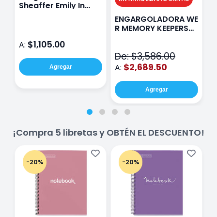
Sheaffer Emily In
A
Paris Sentinel E321
F
ENGARGOLADORA WE
Rosa
P
R MEMORY KEEPERS
D
71050-9 THE CINCH
$1,105.00
A:
A
V2
De: $3,586.00
$2,689.50
A:
Agregar
Agregar
¡Compra 5 libretas y OBTÉN EL DESCUENTO!
-20%
-20%