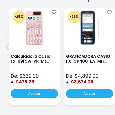
-25%
-25%
Calculadora Casio
GRAFICADORA CASIO
Fx-991Cw-Pk-Mt
FX-CP400-LA-MH
Class Wiz Rosa
TOUCH
De: $639.00
De: $4,899.00
$479.25
$3,674.25
A:
A:
Agregar
Agregar