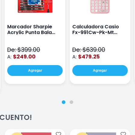
Marcador Sharpie
Calculadora Casio
Acrylic Punta Bala
Fx-991Cw-Pk-Mt
Fina Surtido Con 12
Class Wiz Rosa
Piezas
De: $399.00
De: $639.00
$249.00
$479.25
A:
A:
Agregar
Agregar
ESCUENTO!