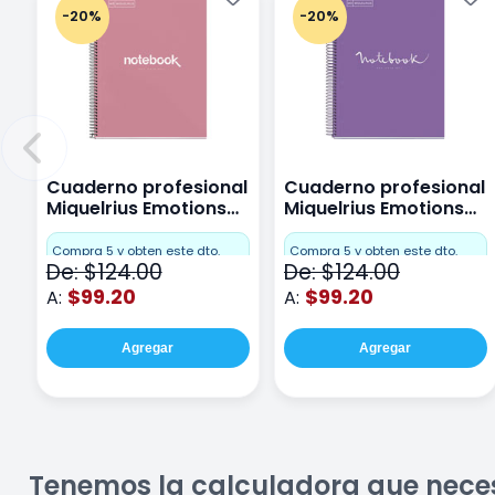
-20%
-20%
Cuaderno profesional
Cuaderno profesional
Miquelrius Emotions
Miquelrius Emotions
Cuadro Chico 80
raya 80 hojas Purpura
hojas Rosa
Compra 5 y obten este dto.
Compra 5 y obten este dto.
De: $124.00
De: $124.00
$99.20
$99.20
A:
A:
Agregar
Agregar
Tenemos la calculadora que nece