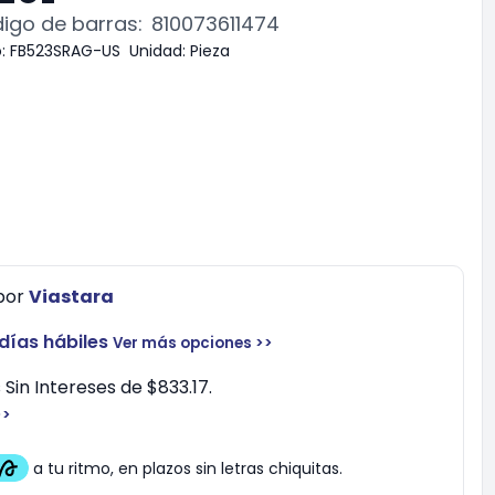
igo de barras:
810073611474
:
FB523SRAG-US
Unidad:
Pieza
por
Viastara
 días hábiles
Ver más opciones >>
Sin Intereses de $833.17.
>>