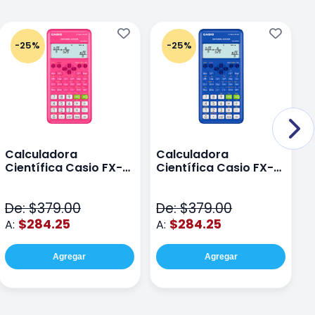
-25%
-25%
Calculadora
Calculadora
C
Científica Casio FX-
Científica Casio FX-
C
82LAPLUS2-PK Color
82LA PLUS2-BU Azul
9
Rosa
N
De: $379.00
De: $379.00
D
$284.25
$284.25
A:
A:
A
Agregar
Agregar