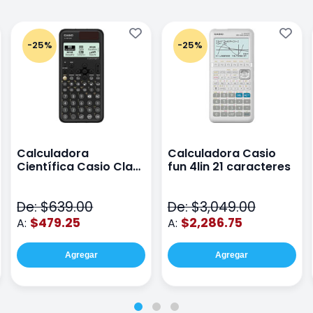
-25%
-25%
Calculadora
Calculadora Casio
Científica Casio Class
fun 4lin 21 caracteres
Wiz Color Negro
De: $639.00
De: $3,049.00
$479.25
$2,286.75
A:
A:
Agregar
Agregar