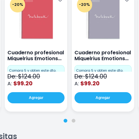
-20%
-20%
Cuaderno profesional
Cuaderno profesional
Miquelrius Emotions
Miquelrius Emotions
raya 80 hojas Coral
raya 80 hojas Gris
Compra 5 y obten este dto.
Compra 5 y obten este dto.
De: $124.00
De: $124.00
$99.20
$99.20
A:
A:
Agregar
Agregar
sitas