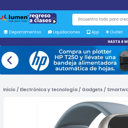
Departamentos
Liquidaciones
App
Outlet
HASTA 6 M
Inicio
/
Electrónica y tecnología
/
Gadgets
/
Smartwa