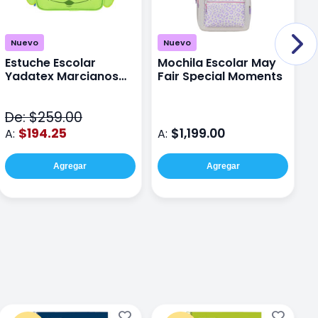
Nuevo
Nuevo
Estuche Escolar
Mochila Escolar May
M
Yadatex Marcianos
Fair Special Moments
Y
Toy Story DTS026
S
Verde
De: $259.00
D
$194.25
$1,199.00
A:
A:
A
Agregar
Agregar