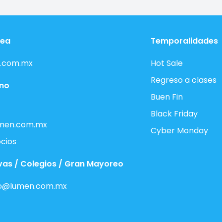
nea
Temporalidades
.com.mx
Hot Sale
Regreso a clases
ono
Buen Fin
Black Friday
men.com.mx
Cyber Monday
cios
vas / Colegios / Gran Mayoreo
o@lumen.com.mx