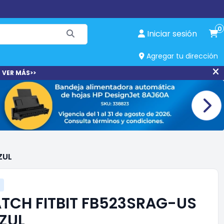
0
Iniciar sesión
Agregar tu dirección
 VER MÁS>>
ZUL
CH FITBIT FB523SRAG-US
ZUL