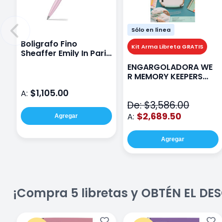
Sólo en línea
Boligrafo Fino
Kit Arma Libreta GRATIS
Sheaffer Emily In Paris
Sentinel E321 Rosa
ENGARGOLADORA WE
R MEMORY KEEPERS
71050-9 THE CINCH V2
$1,105.00
A:
De: $3,586.00
$2,689.50
A:
Agregar
Agregar
¡Compra 5 libretas y OBTÉN EL D