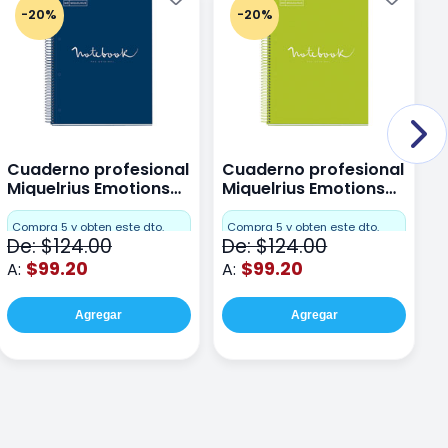
-20%
-20%
Cuaderno profesional
Cuaderno profesional
C
Miquelrius Emotions
Miquelrius Emotions
M
Dots 80 hojas
Dots 80 hojas Lima
D
F
Compra 5 y obten este dto.
Compra 5 y obten este dto.
De: $124.00
De: $124.00
D
$99.20
$99.20
A:
A:
A
Agregar
Agregar