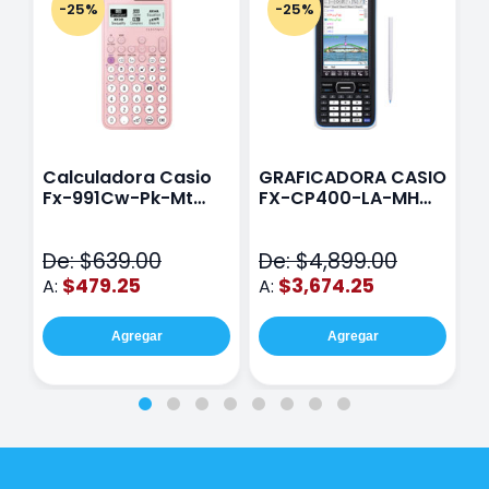
-25%
-25%
Calculadora Casio
GRAFICADORA CASIO
C
Fx-991Cw-Pk-Mt
FX-CP400-LA-MH
C
Class Wiz Rosa
TOUCH
C
N
De: $639.00
De: $4,899.00
D
$479.25
$3,674.25
A:
A:
A
Agregar
Agregar