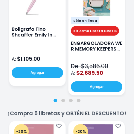
Sólo en línea
Boligrafo Fino
M
Kit Arma Libreta GRATIS
Sheaffer Emily In
A
Paris Sentinel E321
F
ENGARGOLADORA WE
Rosa
P
R MEMORY KEEPERS
D
71050-9 THE CINCH
$1,105.00
A:
A
V2
De: $3,586.00
$2,689.50
A:
Agregar
Agregar
¡Compra 5 libretas y OBTÉN EL DESCUENTO!
-20%
-20%