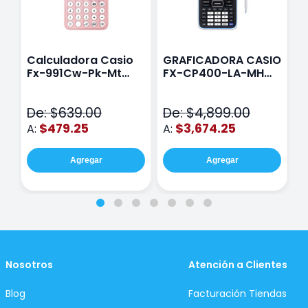
Calculadora Casio
GRAFICADORA CASIO
C
Fx-991Cw-Pk-Mt
FX-CP400-LA-MH
C
Class Wiz Rosa
TOUCH
C
N
De: $639.00
De: $4,899.00
D
$479.25
$3,674.25
A:
A:
A
Agregar
Agregar
Nosotros
Atención a Clientes
Blog
Facturación Tiendas