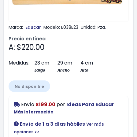
Marca:
Educar
Modelo:
E038E23
Unidad:
Pza.
Precio en línea
A: $220.00
Medidas:
23 cm
29 cm
4 cm
Largo
Ancho
Alto
No disponible
Envío
$199.00
por
Ideas Para Educar
Más información
Envío de 1 a 3 días hábiles
Ver más
opciones >>