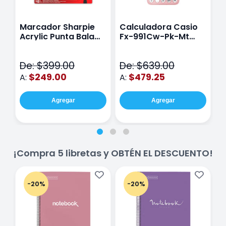
Marcador Sharpie
Calculadora Casio
E
Acrylic Punta Bala
Fx-991Cw-Pk-Mt
Y
Fina Surtido Con 12
Class Wiz Rosa
T
Piezas
V
De: $399.00
De: $639.00
D
$249.00
$479.25
A:
A:
A
Agregar
Agregar
¡Compra 5 libretas y OBTÉN EL DESCUENTO!
-20%
-20%