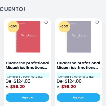
ESCUENTO!
-20%
-20%
Cuaderno profesional
Cuaderno profesional
Miquelrius Emotions
Miquelrius Emotions
raya 80 hojas Coral
raya 80 hojas Gris
Compra 5 y obten este dto.
Compra 5 y obten este dto.
De: $124.00
De: $124.00
$99.20
$99.20
A:
A:
Agregar
Agregar