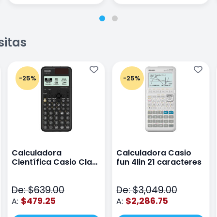
sitas
-25%
-25%
Calculadora
Calculadora Casio
Científica Casio Class
fun 4lin 21 caracteres
Wiz Color Negro
De: $639.00
De: $3,049.00
$479.25
$2,286.75
A:
A: