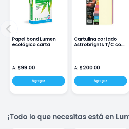
Papel bond Lumen
Cartulina cortado
ecológico carta
Astrobrights T/C con
100 hojas 10 colores
$99.00
$200.00
A:
A:
Agregar
Agregar
¡Todo lo que necesitas está en Lu