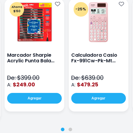
Ahorra
-25%
$150
Marcador Sharpie
Calculadora Casio
Acrylic Punta Bala
Fx-991Cw-Pk-Mt
Fina Surtido Con 12
Class Wiz Rosa
Piezas
De: $399.00
De: $639.00
$249.00
$479.25
A:
A:
Agregar
Agregar