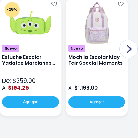
-25%
Nuevo
Nuevo
Estuche Escolar
Mochila Escolar May
M
Yadatex Marcianos
Fair Special Moments
Y
Toy Story DTS026
S
Verde
De: $259.00
D
$194.25
$1,199.00
A:
A:
A
Agregar
Agregar