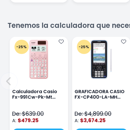
Tenemos la calculadora que nece
-25%
-25%
Calculadora Casio
GRAFICADORA CASIO
Fx-991Cw-Pk-Mt
FX-CP400-LA-MH
Class Wiz Rosa
TOUCH
De: $639.00
De: $4,899.00
$479.25
$3,674.25
A:
A: