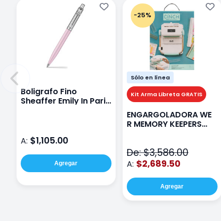
-25%
Sólo en línea
Boligrafo Fino
Kit Arma Libreta GRATIS
Sheaffer Emily In Paris
Sentinel E321 Rosa
ENGARGOLADORA WE
R MEMORY KEEPERS
71050-9 THE CINCH V2
$1,105.00
A:
De: $3,586.00
$2,689.50
A:
Agregar
Agregar