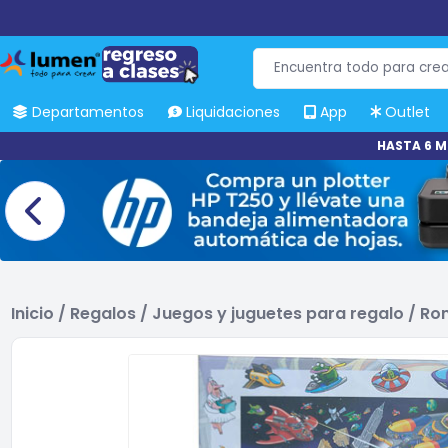
Departamentos
Liquidaciones
App
Outlet
HASTA 6 M
Inicio
/
Regalos
/
Juegos y juguetes para regalo
/
Ro