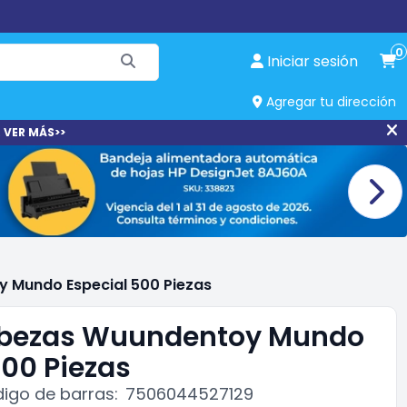
0
Iniciar sesión
Agregar tu dirección
 VER MÁS>>
Mundo Especial 500 Piezas
bezas Wuundentoy Mundo
500 Piezas
igo de barras:
7506044527129