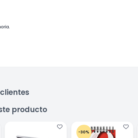
oria.
clientes
ste producto
-30%