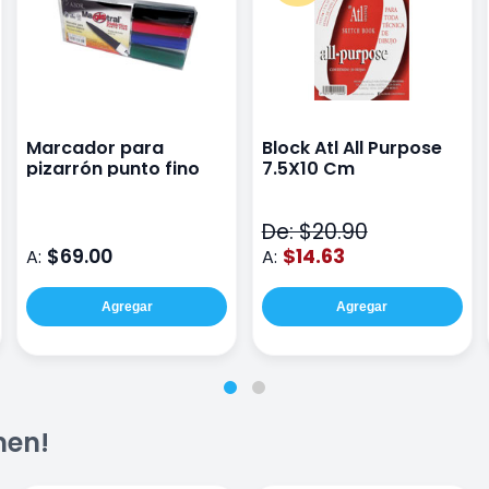
Marcador para
Block Atl All Purpose
pizarrón punto fino
7.5X10 Cm
De: $20.90
$69.00
$14.63
A:
A:
Agregar
Agregar
men!