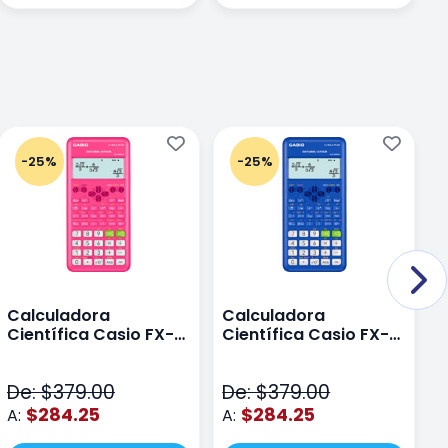
-25%
-25%
Calculadora
Calculadora
C
Científica Casio FX-
Científica Casio FX-
C
82LAPLUS2-PK Color
82LA PLUS2-BU Azul
9
Rosa
N
De: $379.00
De: $379.00
D
$284.25
$284.25
A:
A:
A