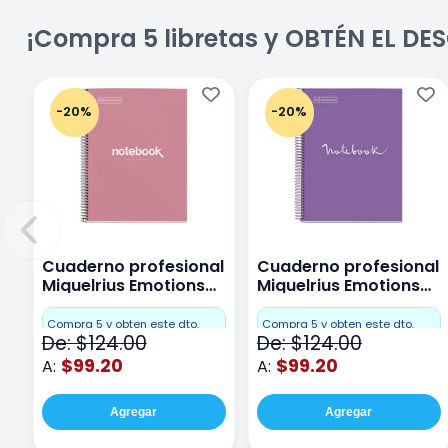
¡Compra 5 libretas y OBTÉN EL D
-20%
-20%
Cuaderno profesional
Cuaderno profesional
Miquelrius Emotions
Miquelrius Emotions
Cuadro Chico 80
raya 80 hojas Purpura
hojas Rosa
Compra 5 y obten este dto.
Compra 5 y obten este dto.
De: $124.00
De: $124.00
$99.20
$99.20
A:
A:
Agregar
Agregar