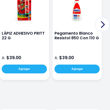
LÁPIZ ADHESIVO PRITT
Pegamento Blanco
P
22 G
Resistol 850 Con 110 G
L
p
$39.00
$39.00
A:
A:
A
Agregar
Agregar