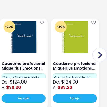
-20%
-20%
Cuaderno profesional
Cuaderno profesional
C
Miquelrius Emotions
Miquelrius Emotions
M
Dots 80 hojas
Dots 80 hojas Lima
D
F
Compra 5 y obten este dto.
Compra 5 y obten este dto.
De: $124.00
De: $124.00
D
$99.20
$99.20
A:
A:
A
Agregar
Agregar