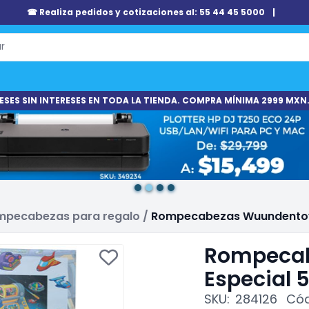
☎ Realiza pedidos y cotizaciones al: 55 44 45 5000
|
ESES SIN INTERESES EN TODA LA TIENDA. COMPRA MÍNIMA 2999 MXN.
mpecabezas para regalo
/
Rompecabezas Wuundentoy 
Rompeca
Especial 
SKU:
284126
Cód