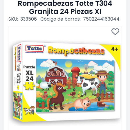
Rompecabezas Totte T304
Granjita 24 Piezas Xl
SKU:
333506
Código de barras:
7502244163044