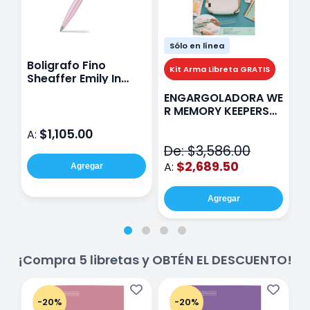
Sólo en línea
Boligrafo Fino
M
Kit Arma Libreta GRATIS
Sheaffer Emily In
A
Paris Sentinel E321
F
ENGARGOLADORA WE
Rosa
P
R MEMORY KEEPERS
D
71050-9 THE CINCH
$1,105.00
A:
A
V2
De: $3,586.00
$2,689.50
A:
Agregar
Agregar
¡Compra 5 libretas y OBTÉN EL DESCUENTO!
-20%
-20%