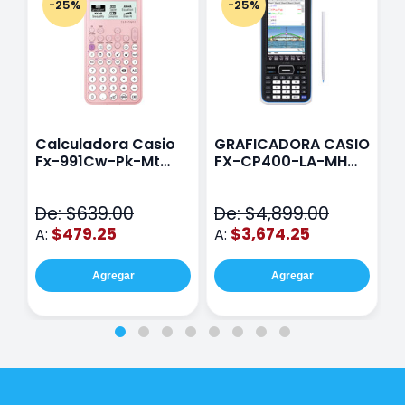
-25%
-25%
Calculadora Casio
GRAFICADORA CASIO
C
Fx-991Cw-Pk-Mt
FX-CP400-LA-MH
C
Class Wiz Rosa
TOUCH
C
N
De: $639.00
De: $4,899.00
D
$479.25
$3,674.25
A:
A:
A
Agregar
Agregar