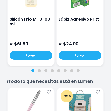
Silicón Frío Mil U 100
Lápiz Adhesivo Pritt
M
ml
P
E
$61.50
$24.00
A:
A:
A
Agregar
Agregar
¡Todo lo que necesitas está en Lumen!
-25%