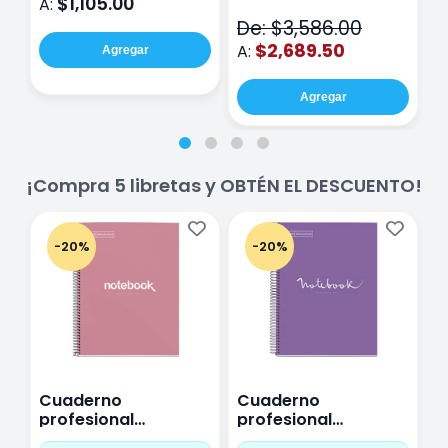
$1,105.00
A:
A
V2
De: $3,586.00
$2,689.50
A:
Agregar
Agregar
¡Compra 5 libretas y OBTÉN EL DESCUENTO!
-20%
-20%
Cuaderno
Cuaderno
C
profesional
profesional
p
Miquelrius Emotions
Miquelrius Emotions
M