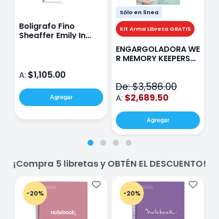
Sólo en línea
Boligrafo Fino
M
Kit Arma Libreta GRATIS
Sheaffer Emily In
A
Paris Sentinel E321
F
ENGARGOLADORA WE
Rosa
P
R MEMORY KEEPERS
D
71050-9 THE CINCH
$1,105.00
A:
A
V2
De: $3,586.00
$2,689.50
A:
Agregar
Agregar
¡Compra 5 libretas y OBTÉN EL DESCUENTO!
-20%
-20%