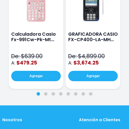
Calculadora Casio
GRAFICADORA CASIO
C
Fx-991Cw-Pk-Mt
FX-CP400-LA-MH
C
Class Wiz Rosa
TOUCH
C
N
De: $639.00
De: $4,899.00
D
$479.25
$3,674.25
A:
A:
A
Agregar
Agregar
Nosotros
Atención a Clientes