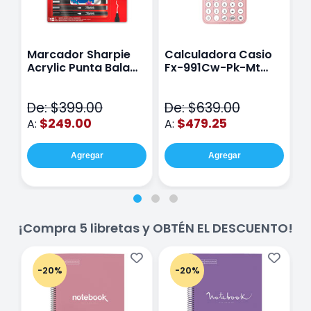
Marcador Sharpie
Calculadora Casio
E
Acrylic Punta Bala
Fx-991Cw-Pk-Mt
Y
Fina Surtido Con 12
Class Wiz Rosa
T
Piezas
V
De: $399.00
De: $639.00
D
$249.00
$479.25
A:
A:
A
Agregar
Agregar
¡Compra 5 libretas y OBTÉN EL DESCUENTO!
-20%
-20%