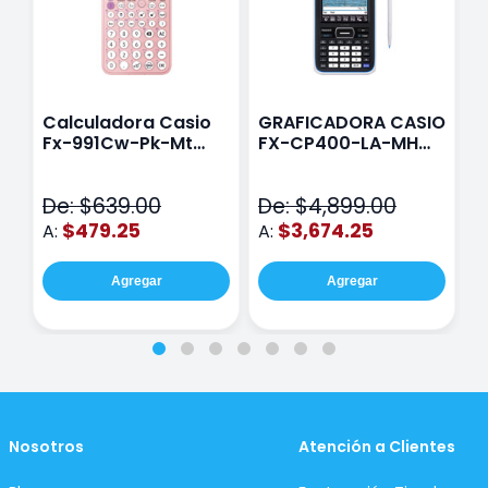
Calculadora Casio
GRAFICADORA CASIO
C
Fx-991Cw-Pk-Mt
FX-CP400-LA-MH
C
Class Wiz Rosa
TOUCH
C
N
De: $639.00
De: $4,899.00
D
$479.25
$3,674.25
A:
A:
A
Agregar
Agregar
Nosotros
Atención a Clientes