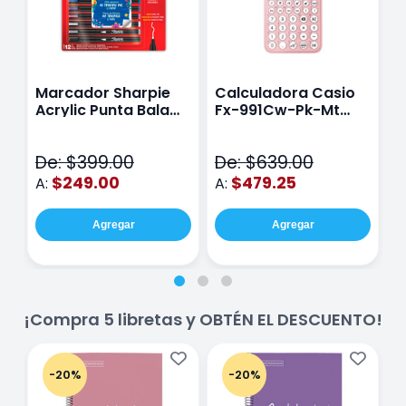
Marcador Sharpie
Calculadora Casio
E
Acrylic Punta Bala
Fx-991Cw-Pk-Mt
Y
Fina Surtido Con 12
Class Wiz Rosa
T
Piezas
V
De: $399.00
De: $639.00
D
$249.00
$479.25
A:
A:
A
Agregar
Agregar
¡Compra 5 libretas y OBTÉN EL DESCUENTO!
-20%
-20%