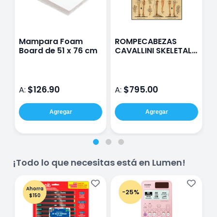
Mampara Foam
ROMPECABEZAS
C
Board de 51 x 76 cm
CAVALLINI SKELETAL
O
SYSTEM 1000 PIEZAS
G
C
p
$126.90
$795.00
A:
A:
A
Agregar
Agregar
¡Todo lo que necesitas está en Lumen!
Ahorra
-25%
$150