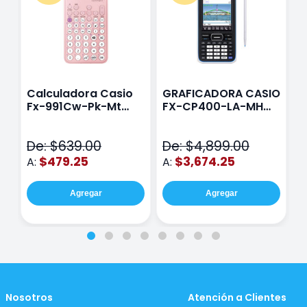
Calculadora Casio
GRAFICADORA CASIO
C
Fx-991Cw-Pk-Mt
FX-CP400-LA-MH
C
Class Wiz Rosa
TOUCH
C
N
De: $639.00
De: $4,899.00
D
$479.25
$3,674.25
A:
A:
A
Agregar
Agregar
Nosotros
Atención a Clientes