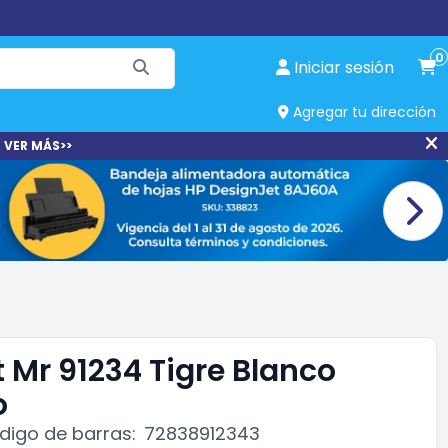
0
Iniciar sesión
Agregar tu dirección
 VER MÁS>>
ot Mr 91234 Tigre Blanco
o
digo de barras:
72838912343