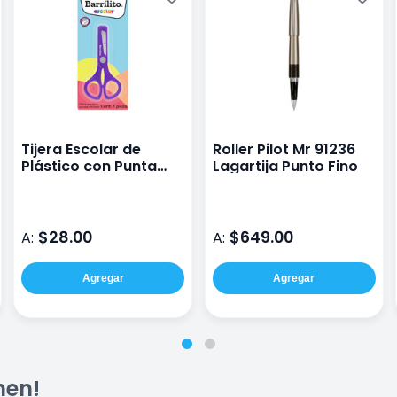
Tijera Escolar de
Roller Pilot Mr 91236
Plástico con Punta
Lagartija Punto Fino
Roma Barrilito B45
$28.00
$649.00
A:
A:
Agregar
Agregar
men!