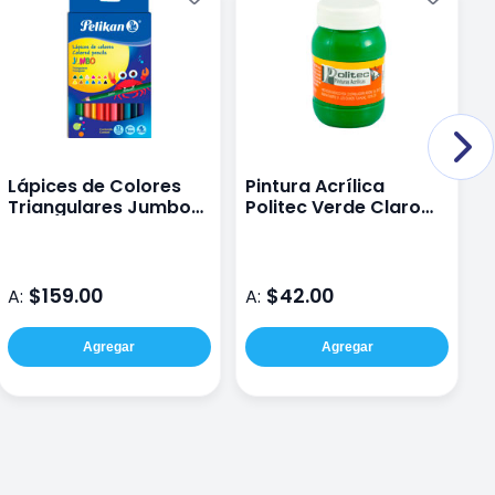
Lápices de Colores
Pintura Acrílica
M
Triangulares Jumbo
Politec Verde Claro
K
Pelikan Caja con 12
L/300 100 Ml
P
piezas
$159.00
$42.00
A:
A:
A
Agregar
Agregar