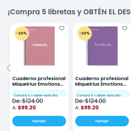
¡Compra 5 libretas y OBTÉN EL D
-20%
-20%
Cuaderno profesional
Cuaderno profesional
Miquelrius Emotions
Miquelrius Emotions
Cuadro Chico 80
raya 80 hojas Purpura
hojas Rosa
Compra 5 y obten este dto.
Compra 5 y obten este dto.
De: $124.00
De: $124.00
$99.20
$99.20
A:
A:
Agregar
Agregar