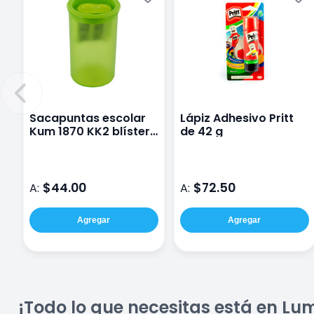
Sacapuntas escolar
Lápiz Adhesivo Pritt
Kum 1870 KK2 blíster
de 42 g
con 1 pieza
$44.00
$72.50
A:
A:
Agregar
Agregar
¡Todo lo que necesitas está en Lu