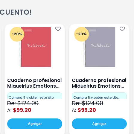
ESCUENTO!
-20%
-20%
Cuaderno profesional
Cuaderno profesional
Miquelrius Emotions
Miquelrius Emotions
raya 80 hojas Coral
raya 80 hojas Gris
Compra 5 y obten este dto.
Compra 5 y obten este dto.
De: $124.00
De: $124.00
$99.20
$99.20
A:
A:
Agregar
Agregar