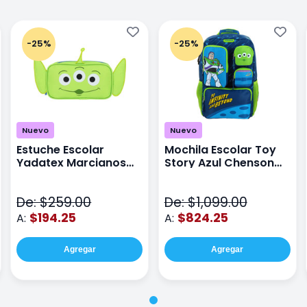
-25%
-25%
Nuevo
Nuevo
Estuche Escolar
Mochila Escolar Toy
Yadatex Marcianos
Story Azul Chenson
Toy Story DTS026
Ts71176
Verde
De: $259.00
De: $1,099.00
$194.25
$824.25
A:
A:
Agregar
Agregar