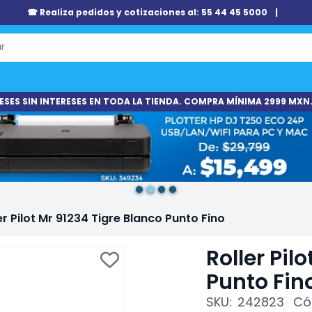
☎ Realiza pedidos y cotizaciones al: 55 44 45 5000
|
ESES SIN INTERESES EN TODA LA TIENDA. COMPRA MÍNIMA 2999 MXN.
er Pilot Mr 91234 Tigre Blanco Punto Fino
Roller Pil
Punto Fin
SKU:
242823
Có