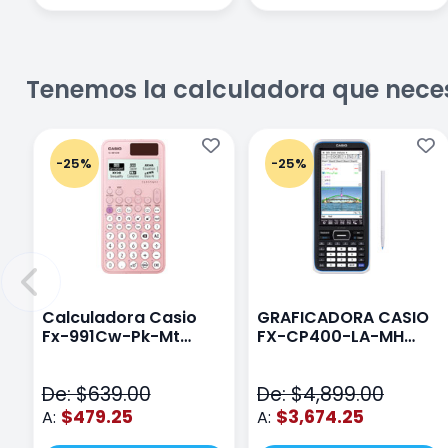
Tenemos la calculadora que nece
-25%
-25%
Calculadora Casio
GRAFICADORA CASIO
Fx-991Cw-Pk-Mt
FX-CP400-LA-MH
Class Wiz Rosa
TOUCH
De: $639.00
De: $4,899.00
$479.25
$3,674.25
A:
A: