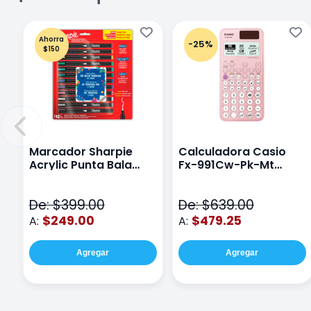
Ahorra
-25%
$150
Marcador Sharpie
Calculadora Casio
Acrylic Punta Bala
Fx-991Cw-Pk-Mt
Fina Surtido Con 12
Class Wiz Rosa
Piezas
De: $399.00
De: $639.00
$249.00
$479.25
A:
A:
Agregar
Agregar