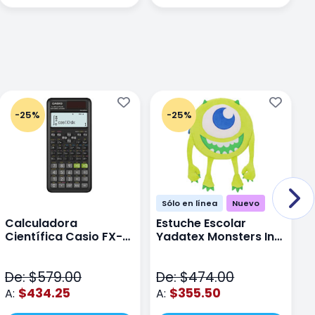
-25%
-25%
Sólo en línea
Nuevo
Calculadora
Estuche Escolar
E
Científica Casio FX-
Yadatex Monsters Inc
Y
991LAPLUS2 Color
DMI029 Verde
D
Negro
De: $579.00
De: $474.00
D
$434.25
$355.50
A:
A:
A