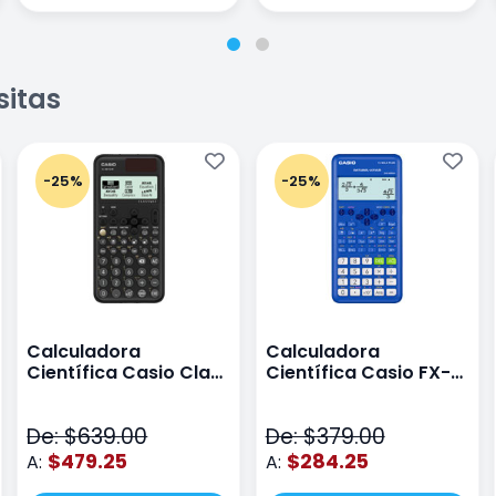
sitas
-25%
-25%
Calculadora
Calculadora
Científica Casio Class
Científica Casio FX-
Wiz Color Negro
82LA PLUS2-BU Azul
De: $639.00
De: $379.00
$479.25
$284.25
A:
A: