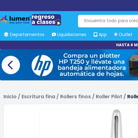
Departamentos
Liquidaciones
App
Outlet
HASTA 6 M
Inicio
/
Escritura fina
/
Rollers finos
/
Roller Pilot
/
Roll