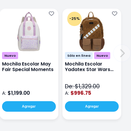
-25%
Nuevo
Sólo en línea
Nuevo
Mochila Escolar May
Mochila Escolar
Fair Special Moments
Yadatex Star Wars
STR005 Cafe
De: $1,329.00
$1,199.00
$996.75
A:
A:
Agregar
Agregar