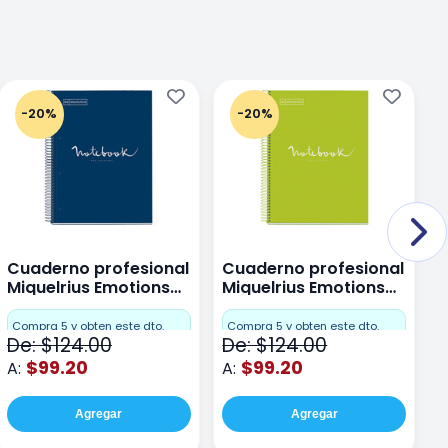
-20%
-20%
Cuaderno profesional
Cuaderno profesional
C
Miquelrius Emotions
Miquelrius Emotions
M
Dots 80 hojas
Dots 80 hojas Lima
D
F
Compra 5 y obten este dto.
Compra 5 y obten este dto.
De: $124.00
De: $124.00
D
$99.20
$99.20
A:
A:
A
Agregar
Agregar