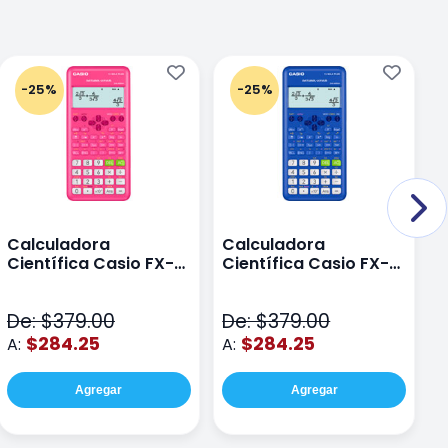
-25%
-25%
Calculadora
Calculadora
C
Científica Casio FX-
Científica Casio FX-
C
82LAPLUS2-PK Color
82LA PLUS2-BU Azul
9
Rosa
N
De: $379.00
De: $379.00
D
$284.25
$284.25
A:
A:
A
Agregar
Agregar