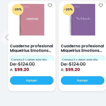
-20%
-20%
Cuaderno profesional
Cuaderno profesional
Miquelrius Emotions
Miquelrius Emotions
Cuadro Chico 80
raya 80 hojas Purpura
hojas Rosa
Compra 5 y obten este dto.
Compra 5 y obten este dto.
De: $124.00
De: $124.00
$99.20
$99.20
A:
A:
Agregar
Agregar