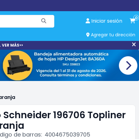
0
Iniciar sesión
Agregar tu dirección
. VER MÁS>>
aranja
o Schneider 196706 Topliner
ranja
digo de barras:
4004675039705