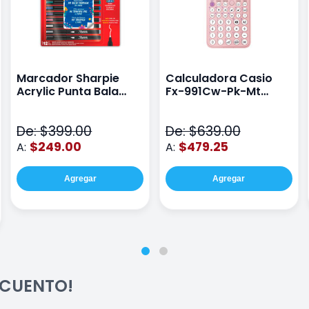
Marcador Sharpie
Calculadora Casio
Acrylic Punta Bala
Fx-991Cw-Pk-Mt
Fina Surtido Con 12
Class Wiz Rosa
Piezas
De: $399.00
De: $639.00
$249.00
$479.25
A:
A:
Agregar
Agregar
ESCUENTO!