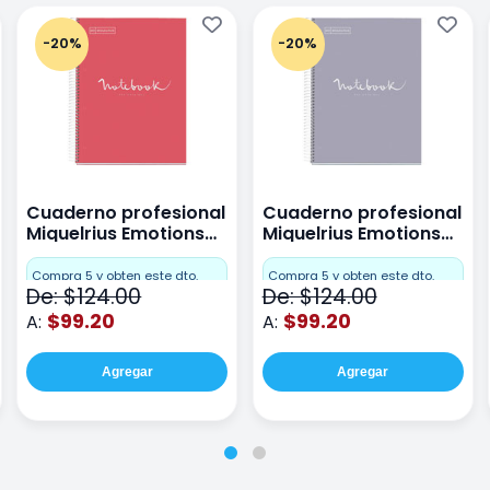
-20%
-20%
Cuaderno profesional
Cuaderno profesional
Miquelrius Emotions
Miquelrius Emotions
raya 80 hojas Coral
raya 80 hojas Gris
Compra 5 y obten este dto.
Compra 5 y obten este dto.
De: $124.00
De: $124.00
$99.20
$99.20
A:
A:
Agregar
Agregar