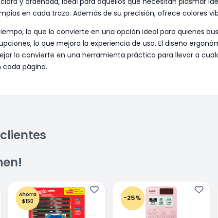
, clara y ordenada, ideal para aquellos que necesitan plasmar ide
pias en cada trazo. Además de su precisión, ofrece colores vibr
tiempo, lo que lo convierte en una opción ideal para quienes busc
errupciones, lo que mejora la experiencia de uso. El diseño ergo
ejar lo convierte en una herramienta práctica para llevar a cualq
n cada página.
clientes
men!
Ahorra
-25%
$150