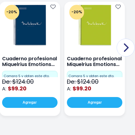
-20%
-20%
Cuaderno profesional
Cuaderno profesional
C
Miquelrius Emotions
Miquelrius Emotions
M
Dots 80 hojas
Dots 80 hojas Lima
D
F
Compra 5 y obten este dto.
Compra 5 y obten este dto.
De: $124.00
De: $124.00
D
$99.20
$99.20
A:
A:
A
Agregar
Agregar