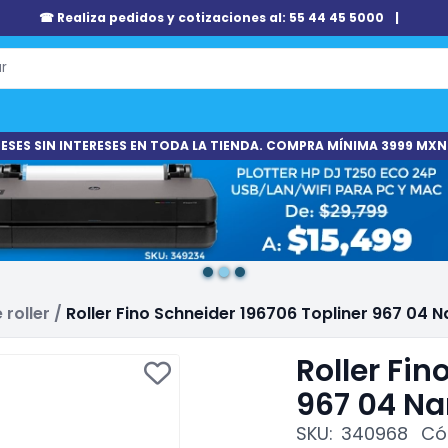
☎ Realiza pedidos y cotizaciones al: 55 44 45 5000
|
ESES SIN INTERESES EN TODA LA TIENDA. COMPRA MÍNIMA 3999 MXN
roller
/
Roller Fino Schneider 196706 Topliner 967 04 N
Roller Fin
967 04 Na
SKU:
340968
Có