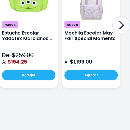
Nuevo
Nuevo
Estuche Escolar
Mochila Escolar May
M
Yadatex Marcianos
Fair Special Moments
Y
Toy Story DTS026
S
Verde
De: $259.00
D
$194.25
$1,199.00
A:
A:
A
Agregar
Agregar