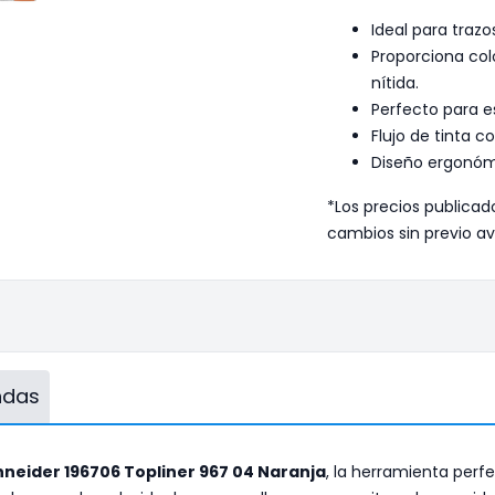
Ideal para trazo
Proporciona col
nítida.
Perfecto para e
Flujo de tinta 
Diseño ergonómi
*Los precios publicad
cambios sin previo av
endas
chneider 196706 Topliner 967 04 Naranja
, la herramienta perf