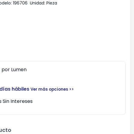
odelo:
196706
Unidad:
Pieza
0
por
Lumen
 días hábiles
Ver más opciones >>
 Sin Intereses
ucto