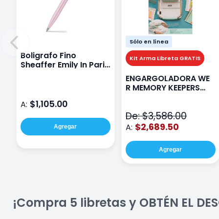
Sólo en línea
Boligrafo Fino
Kit Arma Libreta GRATIS
Sheaffer Emily In Paris
Sentinel E321 Rosa
ENGARGOLADORA WE
R MEMORY KEEPERS
71050-9 THE CINCH V2
$1,105.00
A:
De: $3,586.00
$2,689.50
A:
Agregar
Agregar
¡Compra 5 libretas y OBTÉN EL D