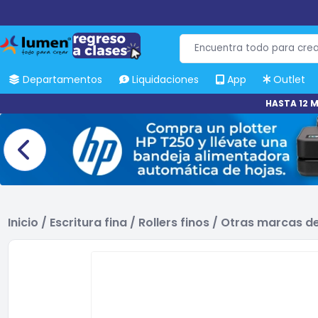
Departamentos
Liquidaciones
App
Outlet
HASTA 12 M
Inicio
/
Escritura fina
/
Rollers finos
/
Otras marcas de 