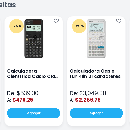
sitas
-25%
-25%
Calculadora
Calculadora Casio
Científica Casio Class
fun 4lin 21 caracteres
Wiz Color Negro
De: $639.00
De: $3,049.00
$479.25
$2,286.75
A:
A:
Agregar
Agregar