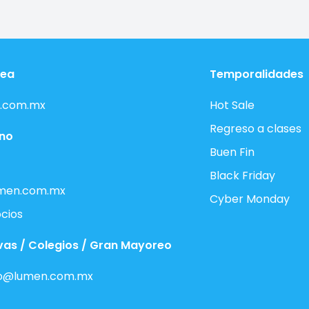
nea
Temporalidades
.com.mx
Hot Sale
Regreso a clases
ono
Buen Fin
Black Friday
men.com.mx
Cyber Monday
cios
vas / Colegios / Gran Mayoreo
o@lumen.com.mx