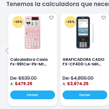
Tenemos la calculadora que nece
-25%
-25%
Calculadora Casio
GRAFICADORA CASIO
Fx-991Cw-Pk-Mt
FX-CP400-LA-MH
Class Wiz Rosa
TOUCH
De: $639.00
De: $4,899.00
$479.25
$3,674.25
A:
A:
Agregar
Agregar