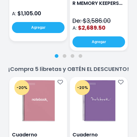
Rosa
P
R MEMORY KEEPERS
D
71050-9 THE CINCH
$1,105.00
A:
A
V2
De: $3,586.00
$2,689.50
A:
Agregar
Agregar
¡Compra 5 libretas y OBTÉN EL DESCUENTO!
-20%
-20%
Cuaderno
Cuaderno
C