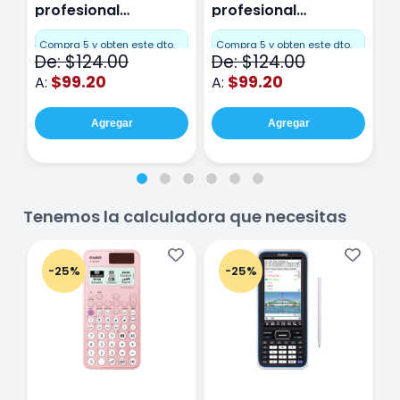
profesional
profesional
p
Miquelrius Emotions
Miquelrius Emotions
M
Cuadro Chico 80
raya 80 hojas
r
Compra 5 y obten este dto.
Compra 5 y obten este dto.
C
De: $124.00
De: $124.00
D
hojas Rosa
Purpura
$99.20
$99.20
A:
A:
A
Agregar
Agregar
Tenemos la calculadora que necesitas
-25%
-25%