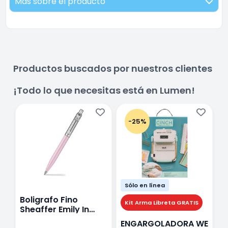
Más sobre el producto
Productos buscados por nuestros clientes
¡Todo lo que necesitas está en Lumen!
-25%
Sólo en línea
Boligrafo Fino
M
Kit Arma Libreta GRATIS
Sheaffer Emily In
A
Paris Sentinel E321
F
ENGARGOLADORA WE