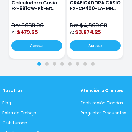
Calculadora Casio
GRAFICADORA CASIO
C
Fx-991Cw-Pk-Mt
FX-CP400-LA-MH
C
Class Wiz Rosa
TOUCH
C
N
De: $639.00
De: $4,899.00
D
$479.25
$3,674.25
A:
A:
A
Agregar
Agregar
Nosotros
Atención a Clientes
Blog
Facturación Tiendas
Bolsa de Trabajo
Preguntas Frecuentes
Club Lumen