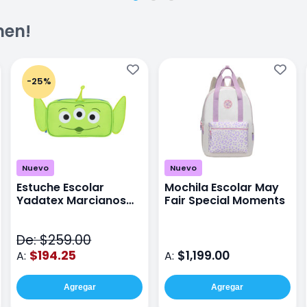
men!
-25%
Nuevo
Nuevo
Estuche Escolar
Mochila Escolar May
Yadatex Marcianos
Fair Special Moments
Toy Story DTS026
Verde
De: $259.00
$194.25
$1,199.00
A:
A:
Agregar
Agregar