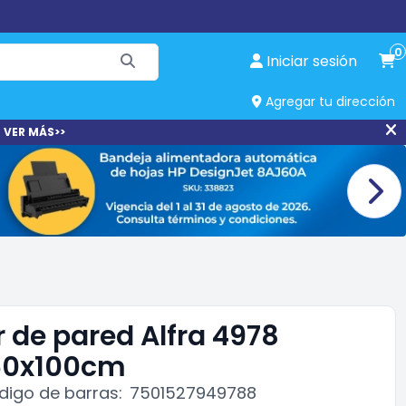
0
Iniciar sesión
Agregar tu dirección
 VER MÁS>>
r de pared Alfra 4978
 60x100cm
digo de barras:
7501527949788