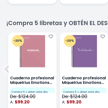
¡Compra 5 libretas y OBTÉN EL D
-20%
-20%
Cuaderno profesional
Cuaderno profesional
Miquelrius Emotions
Miquelrius Emotions
Cuadro Chico 80
raya 80 hojas Purpura
hojas Rosa
Compra 5 y obten este dto.
Compra 5 y obten este dto.
De: $124.00
De: $124.00
$99.20
$99.20
A:
A: