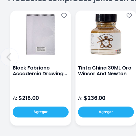
Block Fabriano
Tinta China 30ML Oro
Accademia Drawing
Winsor And Newton
200 G 21X29.7 Cm
$218.00
$236.00
A:
A:
Agregar
Agregar