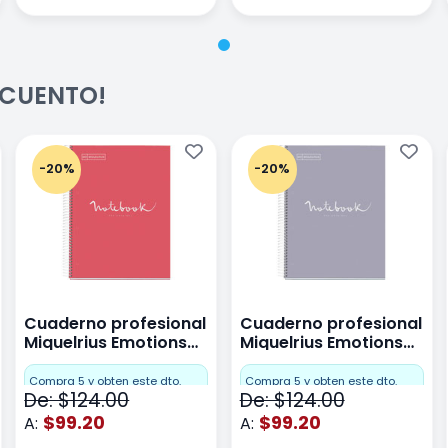
ESCUENTO!
-20%
-20%
Cuaderno profesional
Cuaderno profesional
Miquelrius Emotions
Miquelrius Emotions
raya 80 hojas Coral
raya 80 hojas Gris
Compra 5 y obten este dto.
Compra 5 y obten este dto.
De: $124.00
De: $124.00
$99.20
$99.20
A:
A: