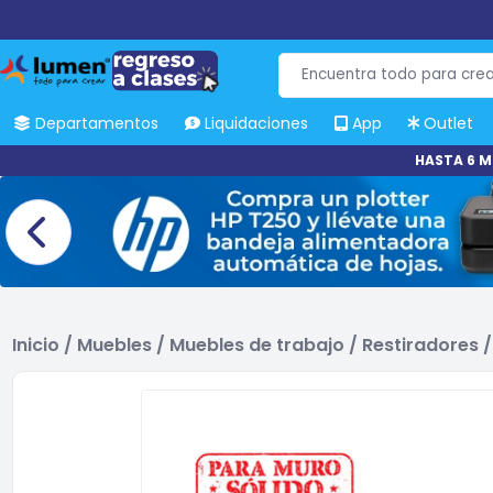
Departamentos
Liquidaciones
App
Outlet
HASTA 6 M
Inicio
/
Muebles
/
Muebles de trabajo
/
Restiradores
/