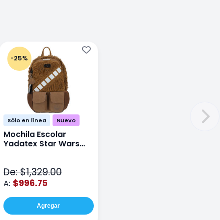
-25%
Sólo en línea
Nuevo
Mochila Escolar
Yadatex Star Wars
STR005 Cafe
De: $1,329.00
$996.75
A:
Agregar