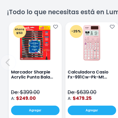
¡Todo lo que necesitas está en Lu
Ahorra
-25%
$150
Marcador Sharpie
Calculadora Casio
Acrylic Punta Bala
Fx-991Cw-Pk-Mt
Fina Surtido Con 12
Class Wiz Rosa
Piezas
De: $399.00
De: $639.00
$249.00
$479.25
A:
A:
Agregar
Agregar