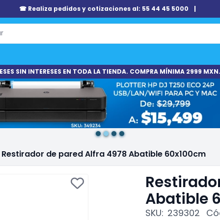
☎ Realiza pedidos y cotizaciones al: 55 44 45 5000
|
ESES SIN INTERESES EN TODA LA TIENDA. COMPRA MÍNIMA 2999 MXN.
Restirador de pared Alfra 4978 Abatible 60x100cm
Restirado
Abatible
SKU:
239302
Có