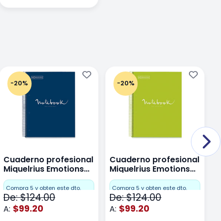
-20%
-20%
Cuaderno profesional
Cuaderno profesional
C
Miquelrius Emotions
Miquelrius Emotions
M
Dots 80 hojas
Dots 80 hojas Lima
D
F
Compra 5 y obten este dto.
Compra 5 y obten este dto.
De: $124.00
De: $124.00
D
$99.20
$99.20
A:
A:
A