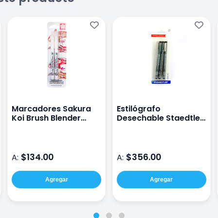
Marcadores Sakura
Estilógrafo
Koi Brush Blender
Desechable Staedtler
Blíster con 2
308-Bk3
$134.00
$356.00
A:
A:
Agregar
Agregar