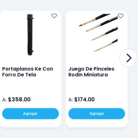
Portaplanos Ke Con
Juego De Pinceles
C
Forro De Tela
Rodin Miniatura
r
$358.00
$174.00
A:
A:
A
Agregar
Agregar