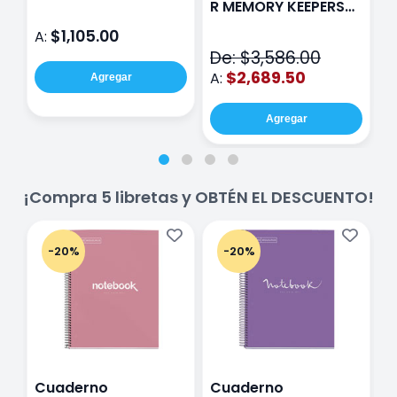
R MEMORY KEEPERS
D
71050-9 THE CINCH
$1,105.00
A:
A
V2
De: $3,586.00
$2,689.50
A:
Agregar
Agregar
¡Compra 5 libretas y OBTÉN EL DESCUENTO!
-20%
-20%
Cuaderno
Cuaderno
C