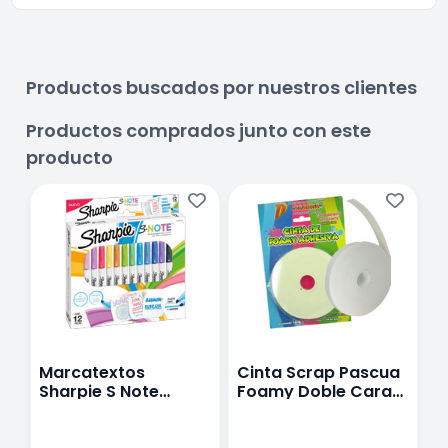
Productos buscados por nuestros clientes
Productos comprados junto con este
producto
Marcatextos
Cinta Scrap Pascua
P
Sharpie S Note
Foamy Doble Cara
M
Paquete con 12
19Mmx5 Mts
Colores Surtidos