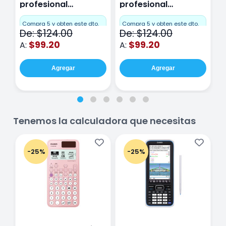
profesional
profesional
p
Miquelrius Emotions
Miquelrius Emotions
M
Cuadro Chico 80
raya 80 hojas
r
Compra 5 y obten este dto.
Compra 5 y obten este dto.
C
De: $124.00
De: $124.00
D
hojas Rosa
Purpura
$99.20
$99.20
A:
A:
A
Agregar
Agregar
Tenemos la calculadora que necesitas
-25%
-25%