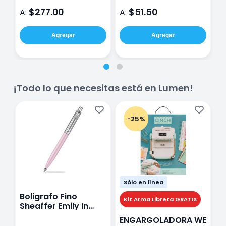
$277.00
$51.50
A:
A:
A
Agregar
Agregar
¡Todo lo que necesitas está en Lumen!
-25%
Sólo en línea
Boligrafo Fino
M
Kit Arma Libreta GRATIS
Sheaffer Emily In
A
Paris Sentinel E321
F
ENGARGOLADORA WE
Rosa
P