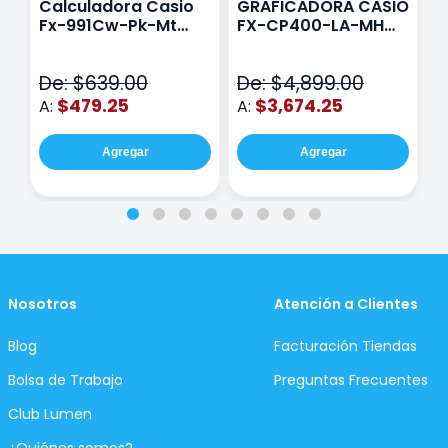
Calculadora Casio
GRAFICADORA CASIO
C
Fx-991Cw-Pk-Mt
FX-CP400-LA-MH
C
Class Wiz Rosa
TOUCH
C
N
De: $639.00
De: $4,899.00
D
$479.25
$3,674.25
A:
A:
A
Agregar
Agregar
Nosotros
Atención a Clientes
Blog
Facturación Tiendas
Bolsa de Trabajo
Preguntas Frecuentes
Club Lumen