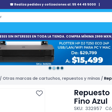
☎ Realiza pedidos y cotizaciones al: 55 44 45 5000
|
ESES SIN INTERESES EN TODA LA TIENDA. COMPRA MÍNIMA 2999 MXN.
/
Otras marcas de cartuchos, repuestos y minas
/
Rep
Repuesto 
Fino Azul
SKU:
332957
Có