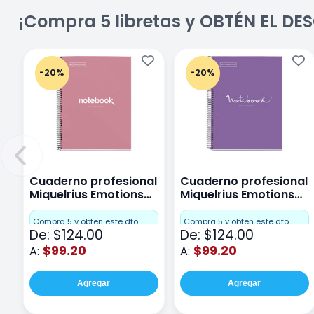
¡Compra 5 libretas y OBTÉN EL D
-20%
-20%
Cuaderno profesional
Cuaderno profesional
Miquelrius Emotions
Miquelrius Emotions
Cuadro Chico 80
raya 80 hojas Purpura
hojas Rosa
Compra 5 y obten este dto.
Compra 5 y obten este dto.
De: $124.00
De: $124.00
$99.20
$99.20
A:
A:
Agregar
Agregar