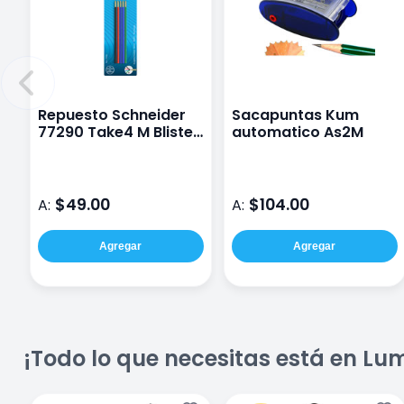
Repuesto Schneider
Sacapuntas Kum
77290 Take4 M Blister
automatico As2M
Con 5 Surtido
$49.00
$104.00
A:
A:
Agregar
Agregar
¡Todo lo que necesitas está en Lu