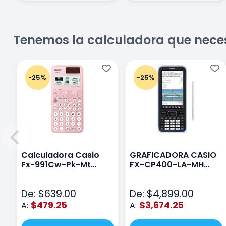
Tenemos la calculadora que nece
-25%
-25%
Calculadora Casio
GRAFICADORA CASIO
Fx-991Cw-Pk-Mt
FX-CP400-LA-MH
Class Wiz Rosa
TOUCH
De: $639.00
De: $4,899.00
$479.25
$3,674.25
A:
A: