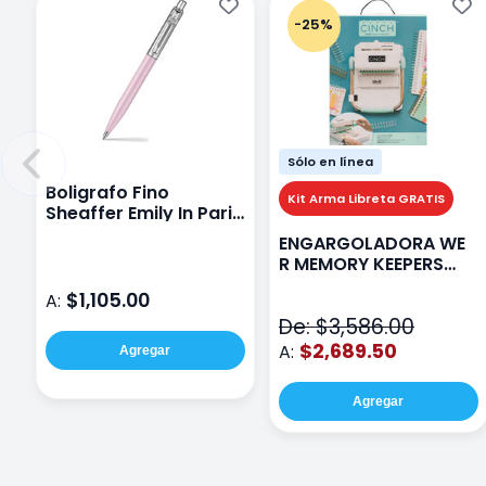
-25%
Sólo en línea
Boligrafo Fino
Kit Arma Libreta GRATIS
Sheaffer Emily In Paris
Sentinel E321 Rosa
ENGARGOLADORA WE
R MEMORY KEEPERS
71050-9 THE CINCH V2
$1,105.00
A:
De: $3,586.00
$2,689.50
A:
Agregar
Agregar