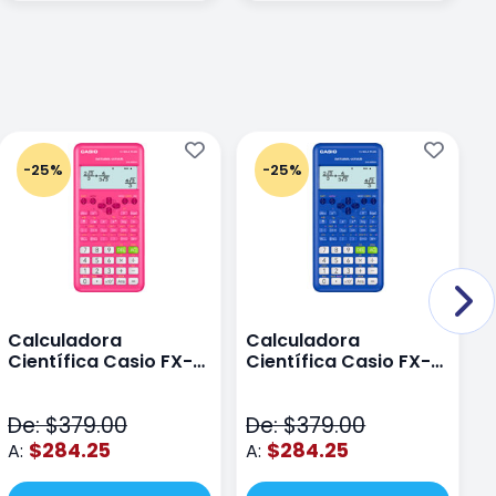
-25%
-25%
Calculadora
Calculadora
C
Científica Casio FX-
Científica Casio FX-
C
82LAPLUS2-PK Color
82LA PLUS2-BU Azul
9
Rosa
N
De: $379.00
De: $379.00
D
$284.25
$284.25
A:
A:
A