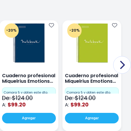
-20%
-20%
Cuaderno profesional
Cuaderno profesional
C
Miquelrius Emotions
Miquelrius Emotions
M
Dots 80 hojas
Dots 80 hojas Lima
D
F
Compra 5 y obten este dto.
Compra 5 y obten este dto.
De: $124.00
De: $124.00
D
$99.20
$99.20
A:
A:
A
Agregar
Agregar