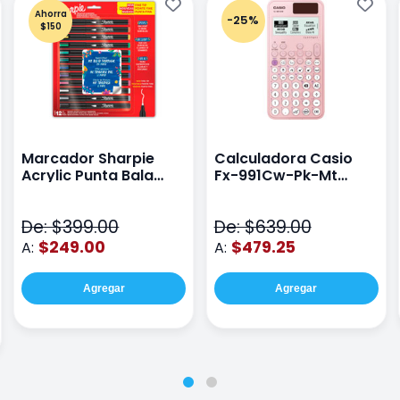
Ahorra
-25%
$150
Marcador Sharpie
Calculadora Casio
Acrylic Punta Bala
Fx-991Cw-Pk-Mt
Fina Surtido Con 12
Class Wiz Rosa
Piezas
De: $399.00
De: $639.00
$249.00
$479.25
A:
A:
Agregar
Agregar