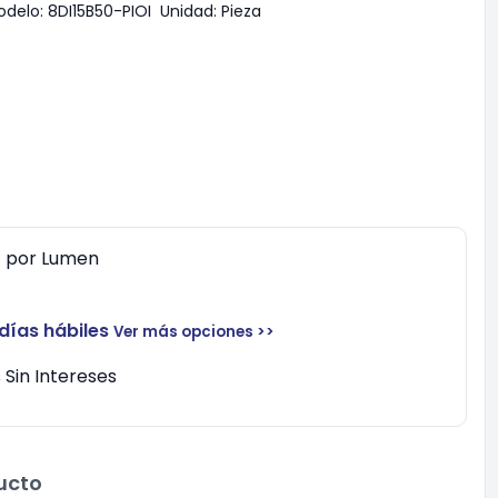
odelo:
8DI15B50-PIOI
Unidad:
Pieza
0
por
Lumen
 días hábiles
Ver más opciones >>
Sin Intereses
ucto