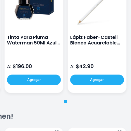
Tinta Para Pluma
Lápiz Faber-Castell
Waterman 50Ml Azul
Blanco Acuarelable
Negro
Albrecht Durer
$196.00
$42.90
A:
A:
Agregar
Agregar
men!