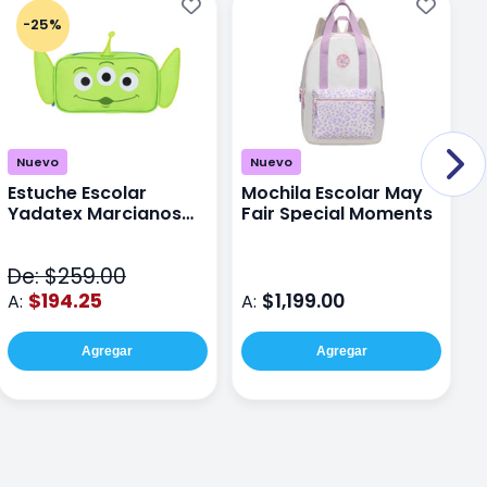
-25%
Nuevo
Nuevo
Estuche Escolar
Mochila Escolar May
M
Yadatex Marcianos
Fair Special Moments
Y
Toy Story DTS026
S
Verde
De: $259.00
D
$194.25
$1,199.00
A:
A:
A
Agregar
Agregar