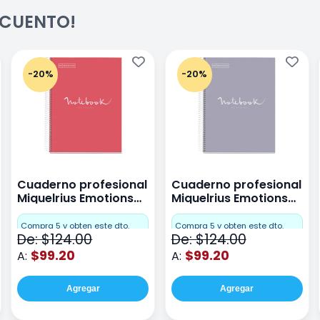
ESCUENTO!
-20%
-20%
Cuaderno profesional
Cuaderno profesional
Miquelrius Emotions
Miquelrius Emotions
raya 80 hojas Coral
raya 80 hojas Gris
Compra 5 y obten este dto.
Compra 5 y obten este dto.
De: $124.00
De: $124.00
$99.20
$99.20
A:
A:
Agregar
Agregar