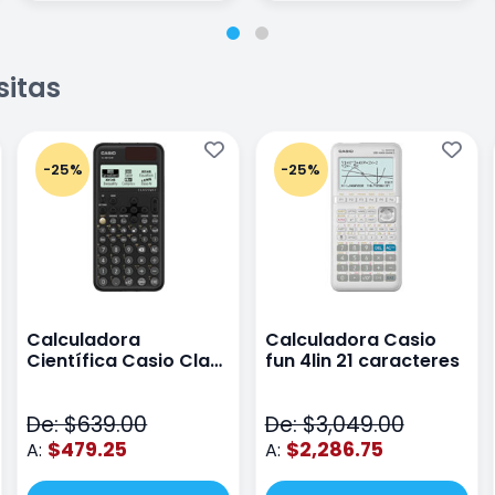
sitas
-25%
-25%
Calculadora
Calculadora Casio
Científica Casio Class
fun 4lin 21 caracteres
Wiz Color Negro
De: $639.00
De: $3,049.00
$479.25
$2,286.75
A:
A: