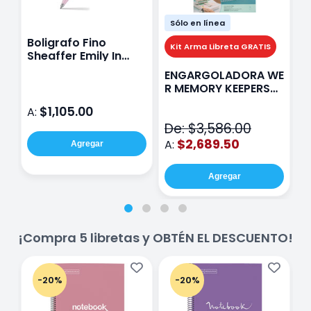
Sólo en línea
Boligrafo Fino
M
Kit Arma Libreta GRATIS
Sheaffer Emily In
A
Paris Sentinel E321
F
ENGARGOLADORA WE
Rosa
P
R MEMORY KEEPERS
D
71050-9 THE CINCH
$1,105.00
A:
A
V2
De: $3,586.00
$2,689.50
A:
Agregar
Agregar
¡Compra 5 libretas y OBTÉN EL DESCUENTO!
-20%
-20%