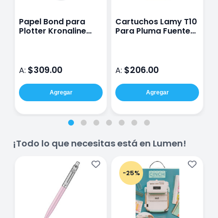
Papel Bond para
Cartuchos Lamy T10
B
Plotter Kronaline
Para Pluma Fuente
M
Premier 61cm x 50m
Azul
c
E
M
$309.00
$206.00
A:
A:
A
Agregar
Agregar
¡Todo lo que necesitas está en Lumen!
-25%