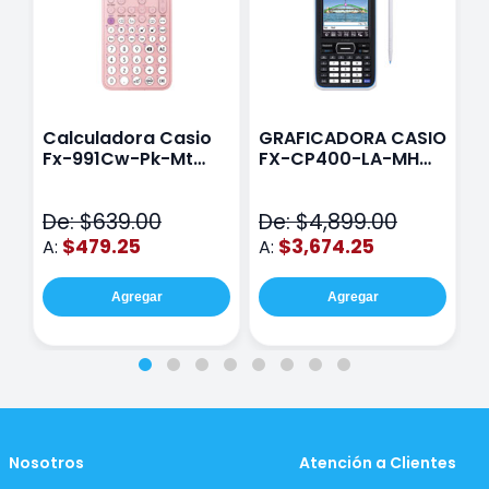
Calculadora Casio
GRAFICADORA CASIO
C
Fx-991Cw-Pk-Mt
FX-CP400-LA-MH
C
Class Wiz Rosa
TOUCH
C
N
De: $639.00
De: $4,899.00
D
$479.25
$3,674.25
A:
A:
A
Agregar
Agregar
Nosotros
Atención a Clientes