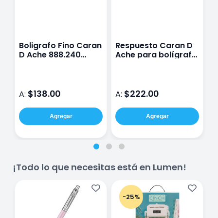
Boligrafo Fino Caran
Respuesto Caran D
L
D Ache 888.240
Ache para bolígrafo
F
Infinite Amarillo
Goliath
G
Limon
p
$138.00
$222.00
A:
A:
A
Agregar
Agregar
¡Todo lo que necesitas está en Lumen!
-25%