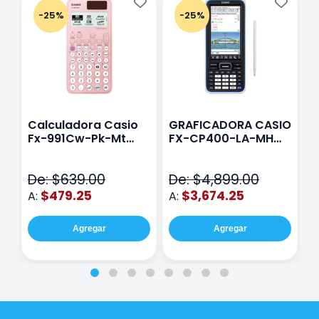
-25%
-25%
Calculadora Casio
GRAFICADORA CASIO
C
Fx-991Cw-Pk-Mt
FX-CP400-LA-MH
C
Class Wiz Rosa
TOUCH
C
N
De: $639.00
De: $4,899.00
D
$479.25
$3,674.25
A:
A:
A
Agregar
Agregar