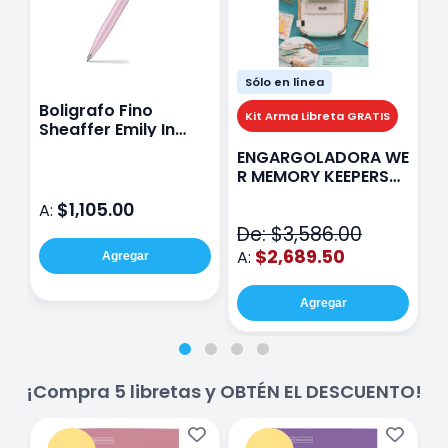
Sólo en línea
Boligrafo Fino
M
Kit Arma Libreta GRATIS
Sheaffer Emily In
A
Paris Sentinel E321
F
ENGARGOLADORA WE
Rosa
P
R MEMORY KEEPERS
D
71050-9 THE CINCH
$1,105.00
A:
A
V2
De: $3,586.00
$2,689.50
A:
Agregar
Agregar
¡Compra 5 libretas y OBTÉN EL DESCUENTO!