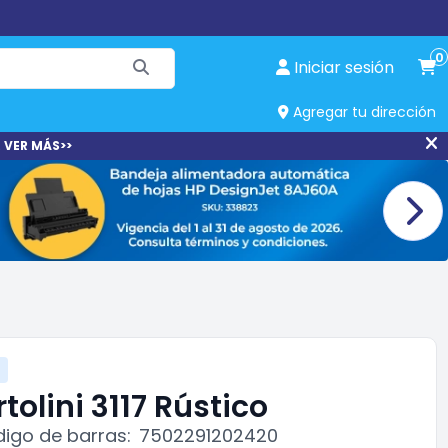
0
Iniciar sesión
Agregar tu dirección
 VER MÁS>>
tolini 3117 Rústico
igo de barras:
7502291202420