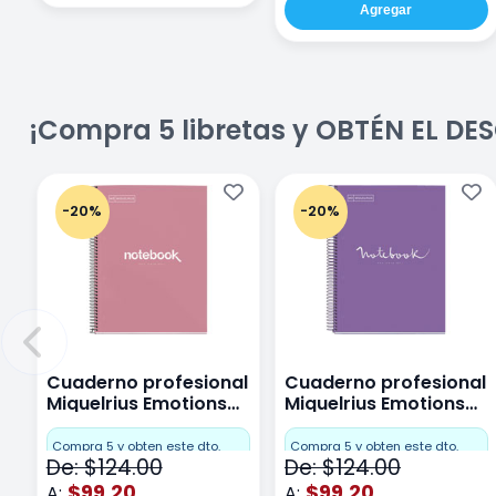
Agregar
¡Compra 5 libretas y OBTÉN EL D
-20%
-20%
Cuaderno profesional
Cuaderno profesional
Miquelrius Emotions
Miquelrius Emotions
Cuadro Chico 80
raya 80 hojas Purpura
hojas Rosa
Compra 5 y obten este dto.
Compra 5 y obten este dto.
De: $124.00
De: $124.00
$99.20
$99.20
A:
A: