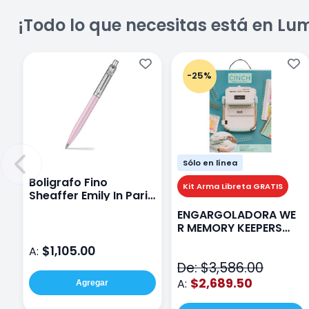
¡Todo lo que necesitas está en Lu
-25%
Sólo en línea
Boligrafo Fino
Kit Arma Libreta GRATIS
Sheaffer Emily In Paris
Sentinel E321 Rosa
ENGARGOLADORA WE
R MEMORY KEEPERS
71050-9 THE CINCH V2
$1,105.00
A:
De: $3,586.00
$2,689.50
A:
Agregar