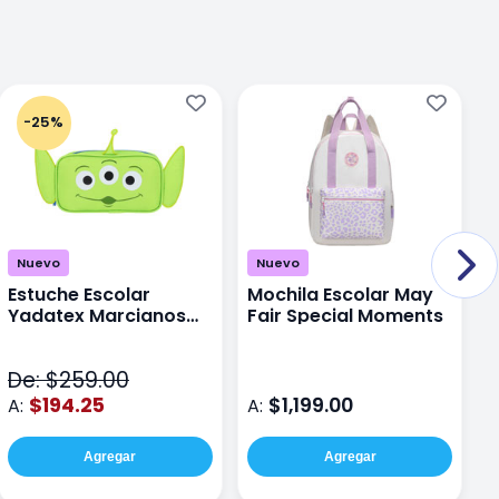
-25%
Nuevo
Nuevo
Estuche Escolar
Mochila Escolar May
M
Yadatex Marcianos
Fair Special Moments
Y
Toy Story DTS026
S
Verde
De: $259.00
D
$194.25
$1,199.00
A:
A:
A
Agregar
Agregar