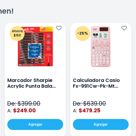
men!
Ahorra
-25%
$150
Marcador Sharpie
Calculadora Casio
Acrylic Punta Bala
Fx-991Cw-Pk-Mt
Fina Surtido Con 12
Class Wiz Rosa
Piezas
De: $399.00
De: $639.00
$249.00
$479.25
A:
A:
Agregar
Agregar