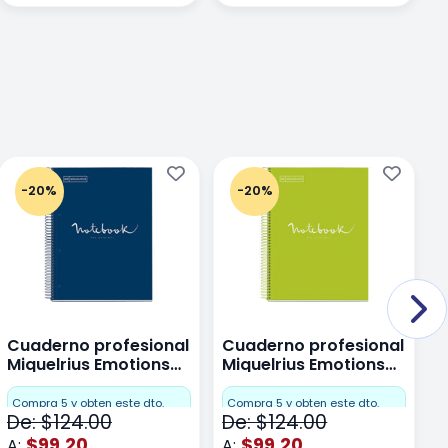
-20%
-20%
Cuaderno profesional
Cuaderno profesional
C
Miquelrius Emotions
Miquelrius Emotions
M
Dots 80 hojas
Dots 80 hojas Lima
D
F
Compra 5 y obten este dto.
Compra 5 y obten este dto.
De: $124.00
De: $124.00
D
$99.20
$99.20
A:
A:
A