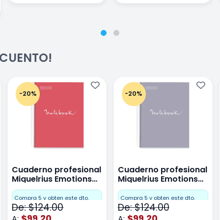
ESCUENTO!
-20%
-20%
Cuaderno profesional
Cuaderno profesional
Miquelrius Emotions
Miquelrius Emotions
raya 80 hojas Coral
raya 80 hojas Gris
Compra 5 y obten este dto.
Compra 5 y obten este dto.
De: $124.00
De: $124.00
$99.20
$99.20
A:
A: