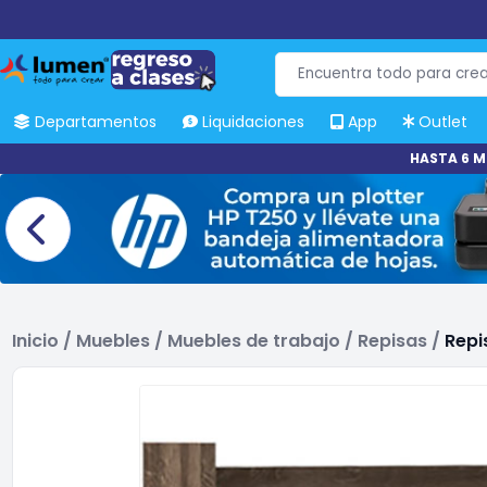
Departamentos
Liquidaciones
App
Outlet
HASTA 6 M
Inicio
/
Muebles
/
Muebles de trabajo
/
Repisas
/
Repi