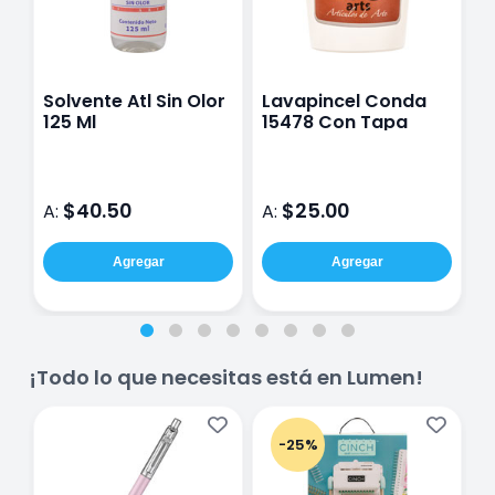
Solvente Atl Sin Olor
Lavapincel Conda
P
125 Ml
15478 Con Tapa
B
1
$40.50
$25.00
A:
A:
A
Agregar
Agregar
¡Todo lo que necesitas está en Lumen!
-25%