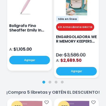
Sólo en línea
Boligrafo Fino
M
Kit Arma Libreta GRATIS
Sheaffer Emily In
A
Paris Sentinel E321
F
ENGARGOLADORA WE
Rosa
P
R MEMORY KEEPERS
D
71050-9 THE CINCH
$1,105.00
A:
A
V2
De: $3,586.00
$2,689.50
A:
Agregar
Agregar
¡Compra 5 libretas y OBTÉN EL DESCUENTO!