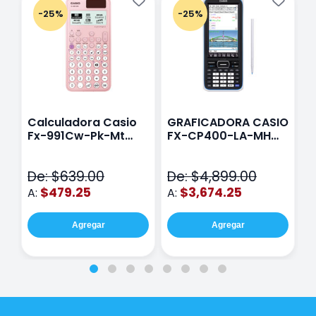
-25%
-25%
Calculadora Casio
GRAFICADORA CASIO
C
Fx-991Cw-Pk-Mt
FX-CP400-LA-MH
C
Class Wiz Rosa
TOUCH
C
N
De: $639.00
De: $4,899.00
D
$479.25
$3,674.25
A:
A:
A
Agregar
Agregar