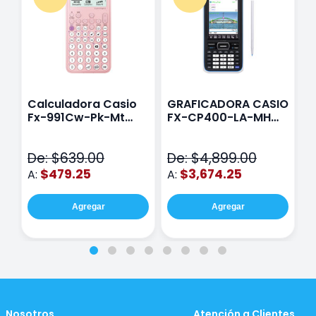
Calculadora Casio
GRAFICADORA CASIO
C
Fx-991Cw-Pk-Mt
FX-CP400-LA-MH
C
Class Wiz Rosa
TOUCH
C
N
De: $639.00
De: $4,899.00
D
$479.25
$3,674.25
A:
A:
A
Agregar
Agregar
Nosotros
Atención a Clientes