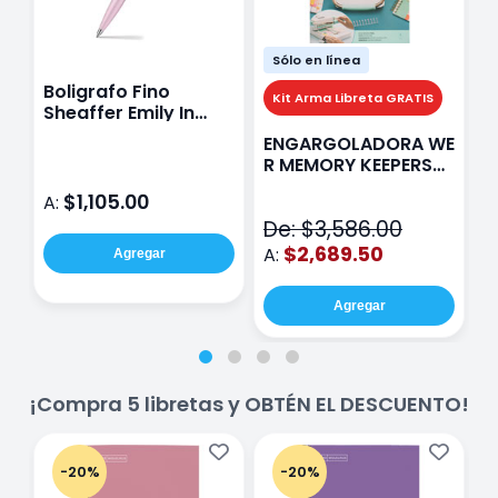
Sólo en línea
Boligrafo Fino
M
Kit Arma Libreta GRATIS
Sheaffer Emily In
A
Paris Sentinel E321
F
ENGARGOLADORA WE
Rosa
P
R MEMORY KEEPERS
D
71050-9 THE CINCH
$1,105.00
A:
A
V2
De: $3,586.00
$2,689.50
A:
Agregar
Agregar
¡Compra 5 libretas y OBTÉN EL DESCUENTO!
-20%
-20%