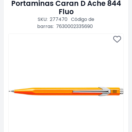
Portaminas Caran D Ache 844
Fluo
SKU:
277470
Código de
barras:
7630002335690