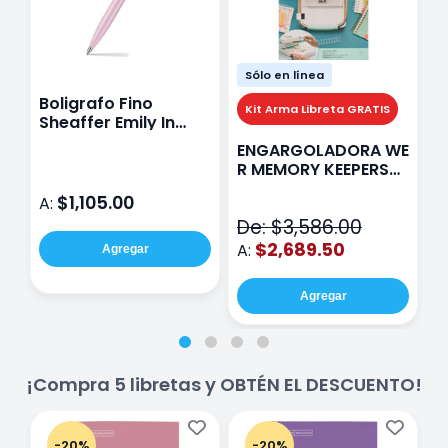
Sólo en línea
Boligrafo Fino
M
Kit Arma Libreta GRATIS
Sheaffer Emily In
A
Paris Sentinel E321
F
ENGARGOLADORA WE
Rosa
P
R MEMORY KEEPERS
D
71050-9 THE CINCH
$1,105.00
A:
A
V2
De: $3,586.00
$2,689.50
A:
Agregar
Agregar
¡Compra 5 libretas y OBTÉN EL DESCUENTO!
-20%
-20%