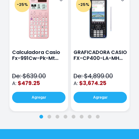
-25%
-25%
Calculadora Casio
GRAFICADORA CASIO
C
Fx-991Cw-Pk-Mt
FX-CP400-LA-MH
C
Class Wiz Rosa
TOUCH
C
N
De: $639.00
De: $4,899.00
D
$479.25
$3,674.25
A:
A:
A
Agregar
Agregar