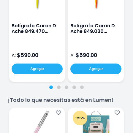
Bolígrafo Caran D
Bolígrafo Caran D
B
Ache 849.470
Ache 849.030
A
fluorescente
fluorescente
f
amarillo
naranja
$590.00
$590.00
A:
A:
A
Agregar
Agregar
¡Todo lo que necesitas está en Lumen!
-25%