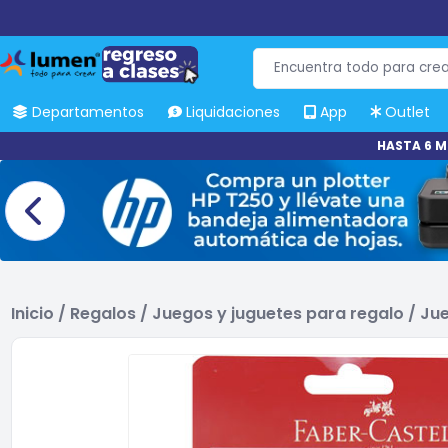
Departamentos
Liquidaciones
App
Outlet
HASTA 6 M
Inicio
/
Regalos
/
Juegos y juguetes para regalo
/
Jue