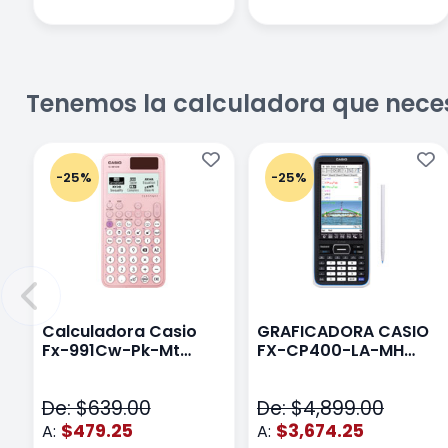
Tenemos la calculadora que nece
-25%
-25%
Calculadora Casio
GRAFICADORA CASIO
Fx-991Cw-Pk-Mt
FX-CP400-LA-MH
Class Wiz Rosa
TOUCH
De: $639.00
De: $4,899.00
$479.25
$3,674.25
A:
A: