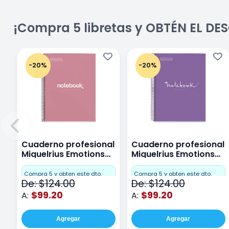
¡Compra 5 libretas y OBTÉN EL D
-20%
-20%
Cuaderno profesional
Cuaderno profesional
Miquelrius Emotions
Miquelrius Emotions
Cuadro Chico 80
raya 80 hojas Purpura
hojas Rosa
Compra 5 y obten este dto.
Compra 5 y obten este dto.
De: $124.00
De: $124.00
$99.20
$99.20
A:
A:
Agregar
Agregar