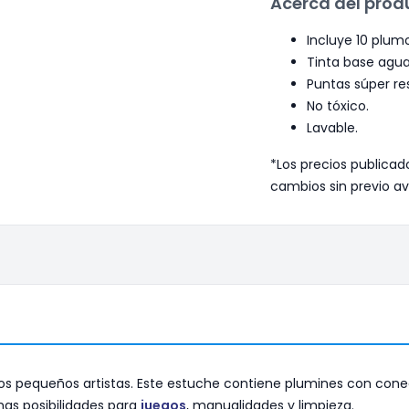
Acerca del prod
Incluye 10 plum
Tinta base agua 
Puntas súper res
No tóxico.
Lavable.
*Los precios publicad
cambios sin previo av
s pequeños artistas. Este estuche contiene plumines con conecto
has posibilidades para
juegos
, manualidades y limpieza.