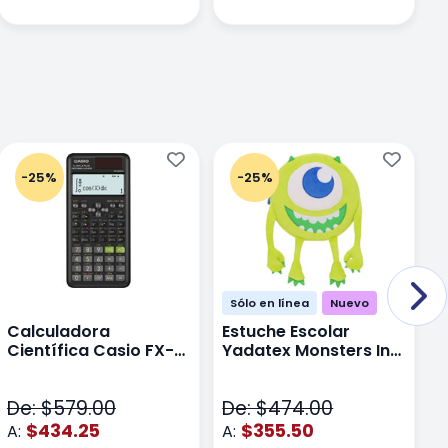
-25%
-25%
Sólo en línea
Nuevo
Calculadora
Estuche Escolar
E
Científica Casio FX-
Yadatex Monsters Inc
Y
991LAPLUS2 Color
DMI029 Verde
D
Negro
De: $579.00
De: $474.00
D
$434.25
$355.50
A:
A:
A