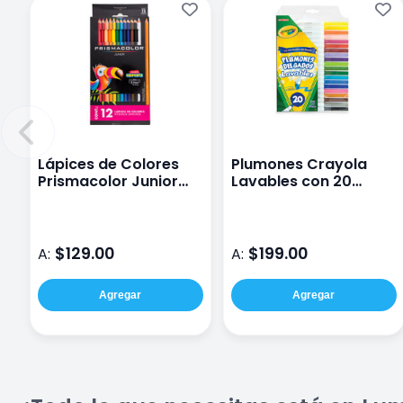
Lápices de Colores
Plumones Crayola
Prismacolor Junior
Lavables con 20
con 12 Piezas
piezas
$129.00
$199.00
A:
A:
Agregar
Agregar