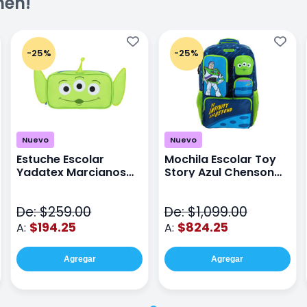
men!
-25%
-25%
Nuevo
Nuevo
Estuche Escolar
Mochila Escolar Toy
Yadatex Marcianos
Story Azul Chenson
Toy Story DTS026
Ts71176
Verde
De: $259.00
De: $1,099.00
$194.25
$824.25
A:
A:
Agregar
Agregar