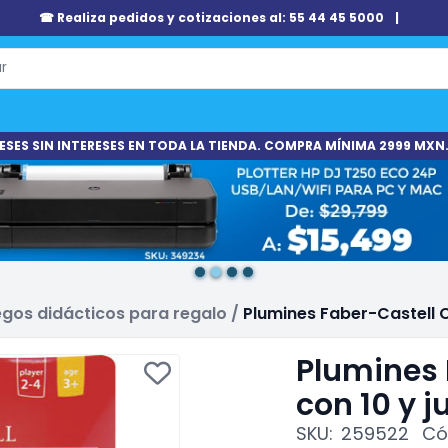
☎ Realiza pedidos y cotizaciones al: 55 44 45 5000
|
ESES SIN INTERESES EN TODA LA TIENDA. COMPRA MÍNIMA 2999 MXN.
gos didácticos para regalo
/
Plumines Faber-Castell 
Plumines 
con 10 y 
SKU:
259522
Có