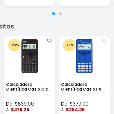
sitas
-25%
-25%
Calculadora
Calculadora
Científica Casio Class
Científica Casio FX-
Wiz Color Negro
82LA PLUS2-BU Azul
De: $639.00
De: $379.00
$479.25
$284.25
A:
A: