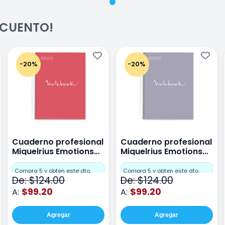
ESCUENTO!
-20%
-20%
Cuaderno profesional
Cuaderno profesional
Miquelrius Emotions
Miquelrius Emotions
raya 80 hojas Coral
raya 80 hojas Gris
Compra 5 y obten este dto.
Compra 5 y obten este dto.
De: $124.00
De: $124.00
$99.20
$99.20
A:
A:
Agregar
Agregar