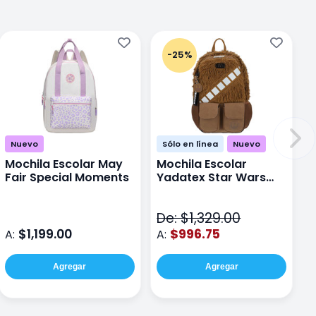
-25%
Nuevo
Sólo en línea
Nuevo
Mochila Escolar May
Mochila Escolar
Fair Special Moments
Yadatex Star Wars
STR005 Cafe
De: $1,329.00
$1,199.00
$996.75
A:
A:
Agregar
Agregar