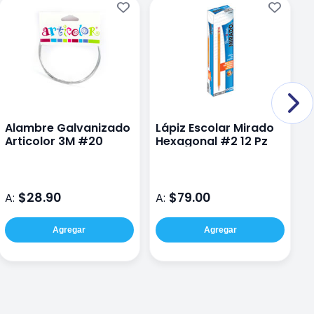
Alambre Galvanizado
Lápiz Escolar Mirado
P
Articolor 3M #20
Hexagonal #2 12 Pz
P
C
$28.90
$79.00
A:
A:
A
Agregar
Agregar