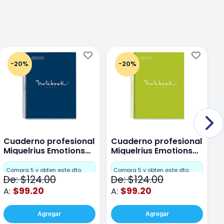
-20%
-20%
Cuaderno profesional
Cuaderno profesional
C
Miquelrius Emotions
Miquelrius Emotions
M
Dots 80 hojas
Dots 80 hojas Lima
D
F
Compra 5 y obten este dto.
Compra 5 y obten este dto.
De: $124.00
De: $124.00
D
$99.20
$99.20
A:
A:
A
Agregar
Agregar