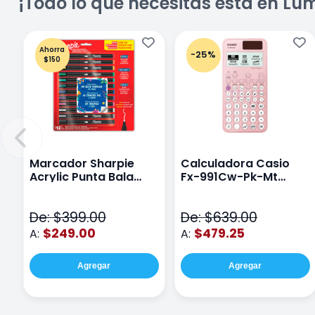
¡Todo lo que necesitas está en Lu
Ahorra
-25%
$150
Marcador Sharpie
Calculadora Casio
Acrylic Punta Bala
Fx-991Cw-Pk-Mt
Fina Surtido Con 12
Class Wiz Rosa
Piezas
De: $399.00
De: $639.00
$249.00
$479.25
A:
A:
Agregar
Agregar