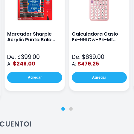
Marcador Sharpie
Calculadora Casio
Acrylic Punta Bala
Fx-991Cw-Pk-Mt
Fina Surtido Con 12
Class Wiz Rosa
Piezas
De: $399.00
De: $639.00
$249.00
$479.25
A:
A:
Agregar
Agregar
ESCUENTO!