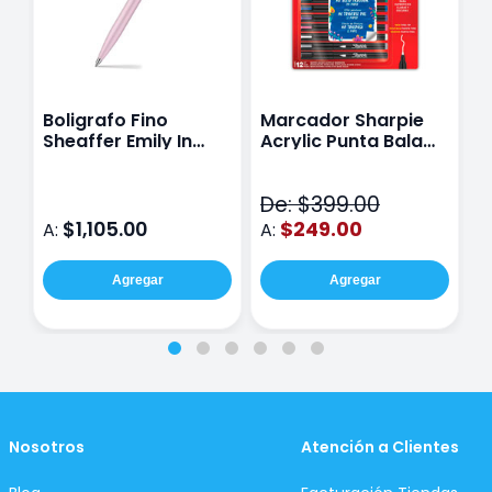
Boligrafo Fino
Marcador Sharpie
C
Sheaffer Emily In
Acrylic Punta Bala
F
Paris Sentinel E321
Fina Surtido Con 12
C
Rosa
Piezas
De: $399.00
D
$1,105.00
$249.00
A:
A:
A
Agregar
Agregar
Nosotros
Atención a Clientes