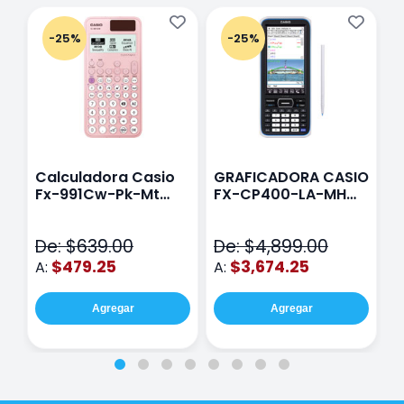
-25%
-25%
Calculadora Casio
GRAFICADORA CASIO
C
Fx-991Cw-Pk-Mt
FX-CP400-LA-MH
C
Class Wiz Rosa
TOUCH
C
N
De: $639.00
De: $4,899.00
D
$479.25
$3,674.25
A:
A:
A
Agregar
Agregar