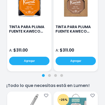
TINTA PARA PLUMA
TINTA PARA PLUMA
T
FUENTE KAWECO
FUENTE KAWECO
F
50ML NARANJA
50ML SEPIA
5
$311.00
$311.00
A:
A:
A
Agregar
Agregar
¡Todo lo que necesitas está en Lumen!
-25%