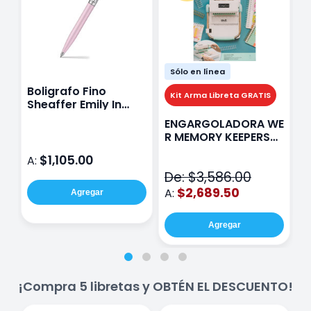
Sólo en línea
Boligrafo Fino
M
Kit Arma Libreta GRATIS
Sheaffer Emily In
A
Paris Sentinel E321
F
ENGARGOLADORA WE
Rosa
P
R MEMORY KEEPERS
D
71050-9 THE CINCH
$1,105.00
A:
A
V2
De: $3,586.00
$2,689.50
A:
Agregar
Agregar
¡Compra 5 libretas y OBTÉN EL DESCUENTO!