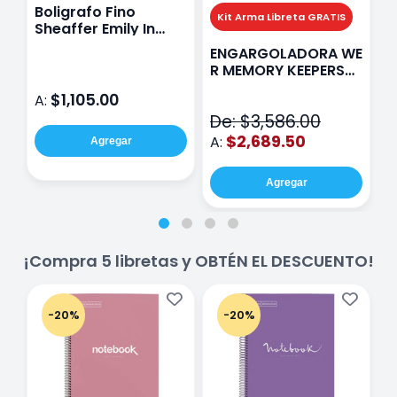
Boligrafo Fino
M
Kit Arma Libreta GRATIS
Sheaffer Emily In
A
Paris Sentinel E321
F
ENGARGOLADORA WE
Rosa
P
R MEMORY KEEPERS
D
71050-9 THE CINCH
$1,105.00
A:
A
V2
De: $3,586.00
$2,689.50
A:
Agregar
Agregar
¡Compra 5 libretas y OBTÉN EL DESCUENTO!
-20%
-20%