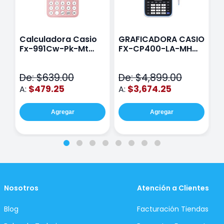
Calculadora Casio
GRAFICADORA CASIO
C
Fx-991Cw-Pk-Mt
FX-CP400-LA-MH
C
Class Wiz Rosa
TOUCH
C
N
De: $639.00
De: $4,899.00
D
$479.25
$3,674.25
A:
A:
A
Agregar
Agregar
Nosotros
Atención a Clientes
Blog
Facturación Tiendas