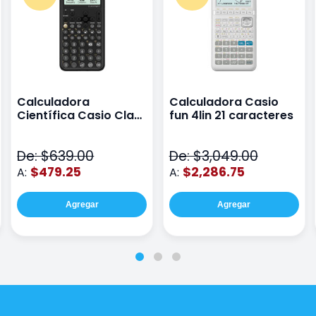
Calculadora
Calculadora Casio
Científica Casio Class
fun 4lin 21 caracteres
Wiz Color Negro
De: $639.00
De: $3,049.00
$479.25
$2,286.75
A:
A:
Agregar
Agregar