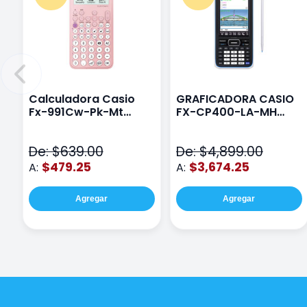
Calculadora Casio
GRAFICADORA CASIO
Fx-991Cw-Pk-Mt
FX-CP400-LA-MH
Class Wiz Rosa
TOUCH
De: $639.00
De: $4,899.00
$479.25
$3,674.25
A:
A:
Agregar
Agregar