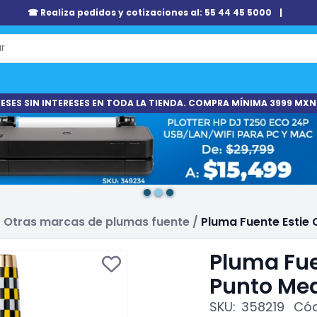
☎ Realiza pedidos y cotizaciones al: 55 44 45 5000
|
ESES SIN INTERESES EN TODA LA TIENDA. COMPRA MÍNIMA 3999 MXN
/
Otras marcas de plumas fuente
/
Pluma Fuente Estie 
Pluma Fue
Punto Med
SKU:
358219
Cód