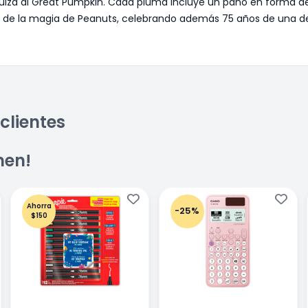
 o quizá al Great Pumpkin. Cada pluma incluye un paño en forma d
 de la magia de Peanuts, celebrando además 75 años de una de
clientes
men!
Ahorra
-25%
$150