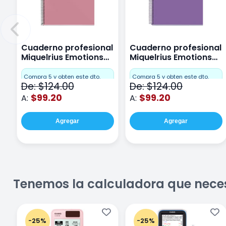
Cuaderno profesional
Cuaderno profesional
Miquelrius Emotions
Miquelrius Emotions
Cuadro Chico 80
raya 80 hojas Purpura
hojas Rosa
Compra 5 y obten este dto.
Compra 5 y obten este dto.
De: $124.00
De: $124.00
$99.20
$99.20
A:
A:
Agregar
Agregar
Tenemos la calculadora que nece
-25%
-25%