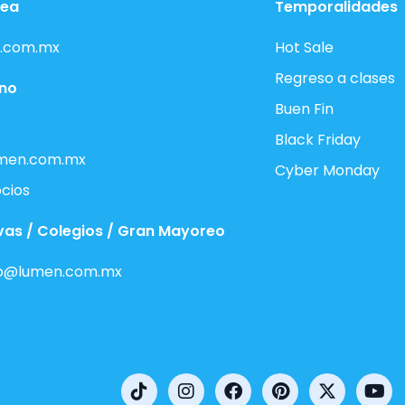
nea
Temporalidades
.com.mx
Hot Sale
Regreso a clases
ono
Buen Fin
Black Friday
men.com.mx
Cyber Monday
cios
vas / Colegios / Gran Mayoreo
o@lumen.com.mx