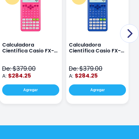
Calculadora
Calculadora
C
Científica Casio FX-
Científica Casio FX-
C
82LAPLUS2-PK Color
82LA PLUS2-BU Azul
9
Rosa
N
De: $379.00
De: $379.00
D
$284.25
$284.25
A:
A:
A
Agregar
Agregar