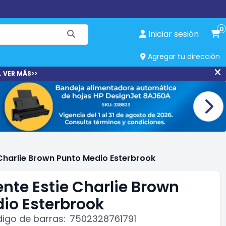
0
Iniciar sesión
Agregar tu dirección
. VER MÁS>>
Charlie Brown Punto Medio Esterbrook
nte Estie Charlie Brown
io Esterbrook
igo de barras:
7502328761791