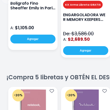
Boligrafo Fino
Kit Arma Libreta GRATIS
Sheaffer Emily In Paris
Sentinel E321 Rosa
ENGARGOLADORA WE
R MEMORY KEEPERS
71050-9 THE CINCH V2
$1,105.00
A:
De: $3,586.00
$2,689.50
A:
Agregar
Agregar
¡Compra 5 libretas y OBTÉN EL D
-20%
-20%