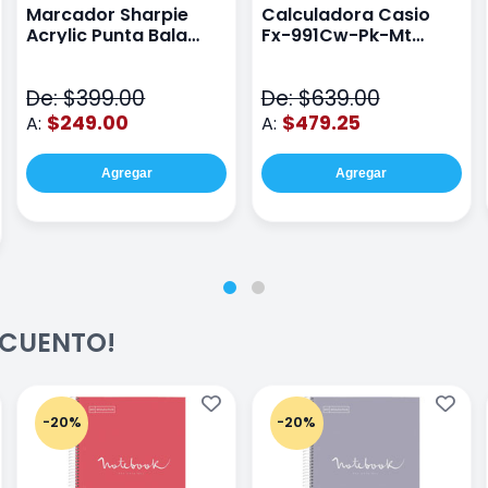
Marcador Sharpie
Calculadora Casio
Acrylic Punta Bala
Fx-991Cw-Pk-Mt
Fina Surtido Con 12
Class Wiz Rosa
Piezas
De: $399.00
De: $639.00
$249.00
$479.25
A:
A:
Agregar
Agregar
ESCUENTO!
-20%
-20%