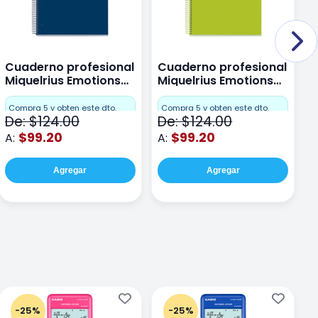
Cuaderno profesional
Cuaderno profesional
C
Miquelrius Emotions
Miquelrius Emotions
M
Dots 80 hojas
Dots 80 hojas Lima
D
F
Compra 5 y obten este dto.
Compra 5 y obten este dto.
De: $124.00
De: $124.00
D
$99.20
$99.20
A:
A:
A
Agregar
Agregar
-25%
-25%