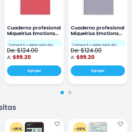
Cuaderno profesional
Cuaderno profesional
Miquelrius Emotions
Miquelrius Emotions
raya 80 hojas Coral
raya 80 hojas Gris
Compra 5 y obten este dto.
Compra 5 y obten este dto.
De: $124.00
De: $124.00
$99.20
$99.20
A:
A:
Agregar
Agregar
sitas
-25%
-25%