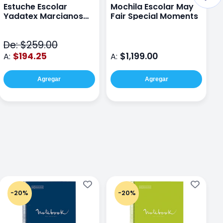
Estuche Escolar
Mochila Escolar May
M
Yadatex Marcianos
Fair Special Moments
Y
Toy Story DTS026
S
Verde
De: $259.00
D
$194.25
$1,199.00
A:
A:
A
Agregar
Agregar
-20%
-20%