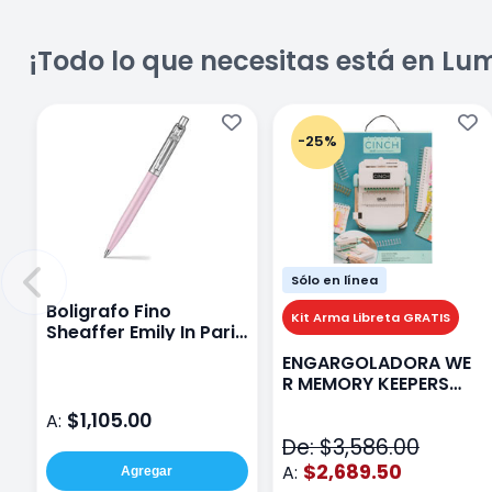
¡Todo lo que necesitas está en Lu
-25%
Sólo en línea
Boligrafo Fino
Kit Arma Libreta GRATIS
Sheaffer Emily In Paris
Sentinel E321 Rosa
ENGARGOLADORA WE
R MEMORY KEEPERS
71050-9 THE CINCH V2
$1,105.00
A:
De: $3,586.00
$2,689.50
A:
Agregar