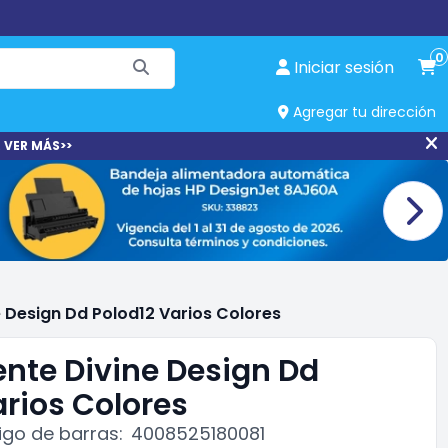
0
Iniciar sesión
Agregar tu dirección
 VER MÁS>>
 Design Dd Polod12 Varios Colores
nte Divine Design Dd
arios Colores
go de barras:
4008525180081