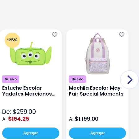
-25%
Nuevo
Nuevo
Estuche Escolar
Mochila Escolar May
M
Yadatex Marcianos
Fair Special Moments
Y
Toy Story DTS026
S
Verde
De: $259.00
D
$194.25
$1,199.00
A:
A:
A
Agregar
Agregar