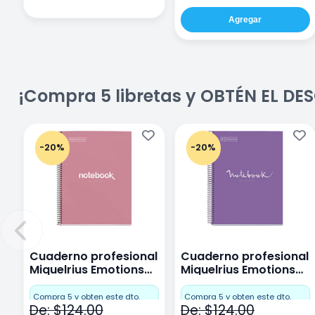
Agregar
¡Compra 5 libretas y OBTÉN EL D
-20%
-20%
Cuaderno profesional
Cuaderno profesional
Miquelrius Emotions
Miquelrius Emotions
Cuadro Chico 80
raya 80 hojas Purpura
hojas Rosa
Compra 5 y obten este dto.
Compra 5 y obten este dto.
De: $124.00
De: $124.00