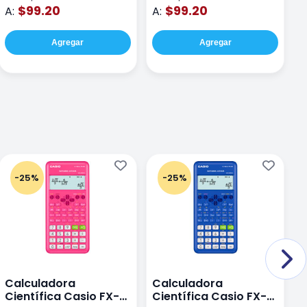
$99.20
$99.20
A:
A:
A
Agregar
Agregar
-25%
-25%
Calculadora
Calculadora
C
Científica Casio FX-
Científica Casio FX-
C