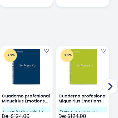
-20%
-20%
Cuaderno profesional
Cuaderno profesional
C
Miquelrius Emotions
Miquelrius Emotions
M
Dots 80 hojas
Dots 80 hojas Lima
D
F
Compra 5 y obten este dto.
Compra 5 y obten este dto.
De: $124.00
De: $124.00
D