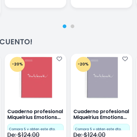
ESCUENTO!
-20%
-20%
Cuaderno profesional
Cuaderno profesional
Miquelrius Emotions
Miquelrius Emotions
raya 80 hojas Coral
raya 80 hojas Gris
Compra 5 y obten este dto.
Compra 5 y obten este dto.
De: $124.00
De: $124.00