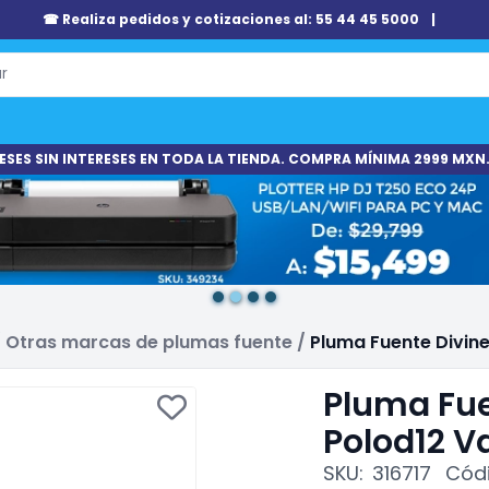
☎ Realiza pedidos y cotizaciones al: 55 44 45 5000
|
ESES SIN INTERESES EN TODA LA TIENDA. COMPRA MÍNIMA 2999 MXN.
/
Otras marcas de plumas fuente
/
Pluma Fuente Divine
Pluma Fue
Polod12 V
SKU:
316717
Códi