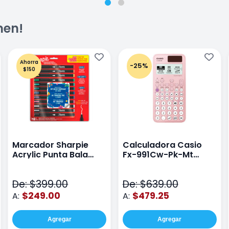
men!
Ahorra
-25%
$150
Marcador Sharpie
Calculadora Casio
Acrylic Punta Bala
Fx-991Cw-Pk-Mt
Fina Surtido Con 12
Class Wiz Rosa
Piezas
De: $399.00
De: $639.00
$249.00
$479.25
A:
A:
Agregar
Agregar