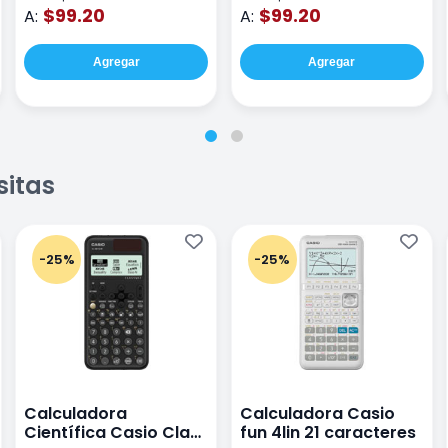
$99.20
$99.20
A:
A:
Agregar
Agregar
sitas
-25%
-25%
Calculadora
Calculadora Casio
Científica Casio Class
fun 4lin 21 caracteres