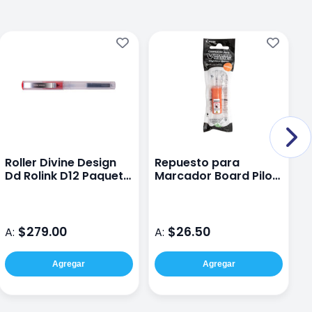
Roller Divine Design
Repuesto para
R
Dd Rolink D12 Paquete
Marcador Board Pilot
M
Con Cartucho
Color Naranja
C
$279.00
$26.50
A:
A:
A
Agregar
Agregar