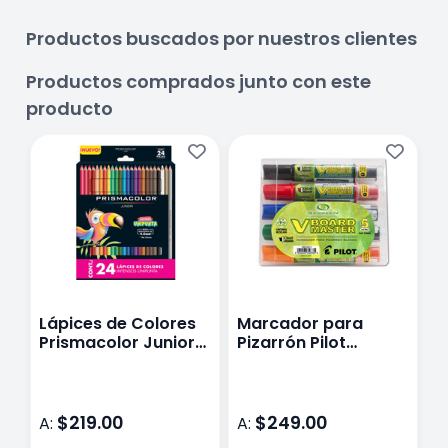
Productos buscados por nuestros clientes
Productos comprados junto con este
producto
Lápices de Colores
Marcador para
L
Prismacolor Junior
Pizarrón Pilot
d
Caja con 24 Piezas
Begreen
$219.00
$249.00
A:
A:
A