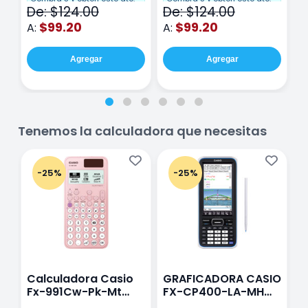
De: $124.00
De: $124.00
D
hojas Rosa
Purpura
$99.20
$99.20
A:
A:
A
Agregar
Agregar
Tenemos la calculadora que necesitas
-25%
-25%
Calculadora Casio
GRAFICADORA CASIO
C
Fx-991Cw-Pk-Mt
FX-CP400-LA-MH
C
Class Wiz Rosa
TOUCH
C