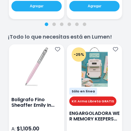
Agregar
Agregar
¡Todo lo que necesitas está en Lumen!
-25%
Sólo en línea
Boligrafo Fino
M
Kit Arma Libreta GRATIS
Sheaffer Emily In
A
Paris Sentinel E321
F
ENGARGOLADORA WE
Rosa
P
R MEMORY KEEPERS
D
71050-9 THE CINCH
$1,105.00
A:
A
V2