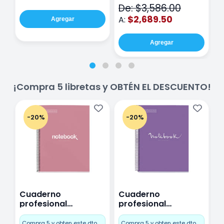
De: $3,586.00
$2,689.50
A:
Agregar
Agregar
¡Compra 5 libretas y OBTÉN EL DESCUENTO!
-20%
-20%
Cuaderno
Cuaderno
C
profesional
profesional
p
Miquelrius Emotions
Miquelrius Emotions
M
Cuadro Chico 80
raya 80 hojas
r
Compra 5 y obten este dto.
Compra 5 y obten este dto.
C