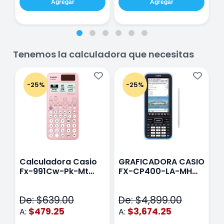
Agregar
Agregar
Tenemos la calculadora que necesitas
-25%
-25%
Calculadora Casio
GRAFICADORA CASIO
C
Fx-991Cw-Pk-Mt
FX-CP400-LA-MH
C
Class Wiz Rosa
TOUCH
C
N
De: $639.00
De: $4,899.00
D
$479.25
$3,674.25
A:
A:
A