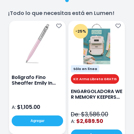
¡Todo lo que necesitas está en Lumen!
-25%
Sólo en línea
Boligrafo Fino
M
Kit Arma Libreta GRATIS
Sheaffer Emily In
A
Paris Sentinel E321
F
ENGARGOLADORA WE
Rosa
P
R MEMORY KEEPERS
D
71050-9 THE CINCH
$1,105.00
A:
A
V2
De: $3,586.00
$2,689.50
A:
Agregar