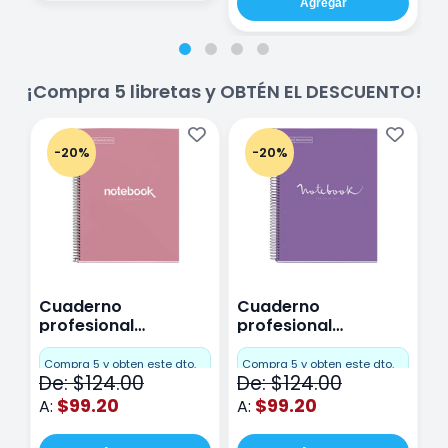
Agregar
¡Compra 5 libretas y OBTÉN EL DESCUENTO!
-20%
-20%
Cuaderno
Cuaderno
C
profesional
profesional
p
Miquelrius Emotions
Miquelrius Emotions
M
Cuadro Chico 80
raya 80 hojas
r
Compra 5 y obten este dto.
Compra 5 y obten este dto.
C
De: $124.00
De: $124.00
D
hojas Rosa
Purpura
$99.20
$99.20
A:
A:
A