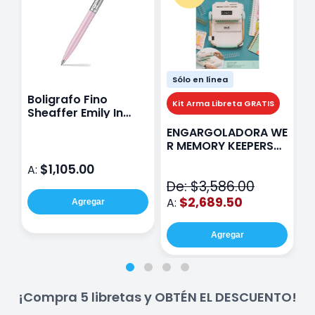
Sólo en línea
Boligrafo Fino
M
Kit Arma Libreta GRATIS
Sheaffer Emily In
A
Paris Sentinel E321
F
ENGARGOLADORA WE
Rosa
P
R MEMORY KEEPERS
D
71050-9 THE CINCH
$1,105.00
A:
A
V2
De: $3,586.00
$2,689.50
A:
Agregar
Agregar
¡Compra 5 libretas y OBTÉN EL DESCUENTO!