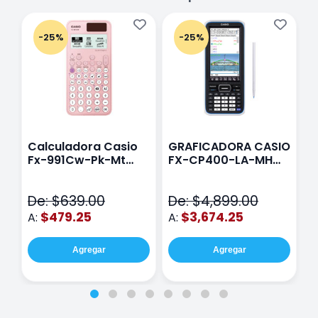
-25%
-25%
Calculadora Casio
GRAFICADORA CASIO
C
Fx-991Cw-Pk-Mt
FX-CP400-LA-MH
C
Class Wiz Rosa
TOUCH
C
N
De: $639.00
De: $4,899.00
D
$479.25
$3,674.25
A:
A:
A
Agregar
Agregar