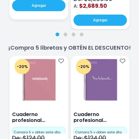
$2,689.50
A:
Agregar
Agregar
¡Compra 5 libretas y OBTÉN EL DESCUENTO!
-20%
-20%
Cuaderno
Cuaderno
C
profesional
profesional
p
Miquelrius Emotions
Miquelrius Emotions
M
Cuadro Chico 80
raya 80 hojas
r
Compra 5 y obten este dto.
Compra 5 y obten este dto.
C
De: $124.00
De: $124.00
D
hojas Rosa
Purpura