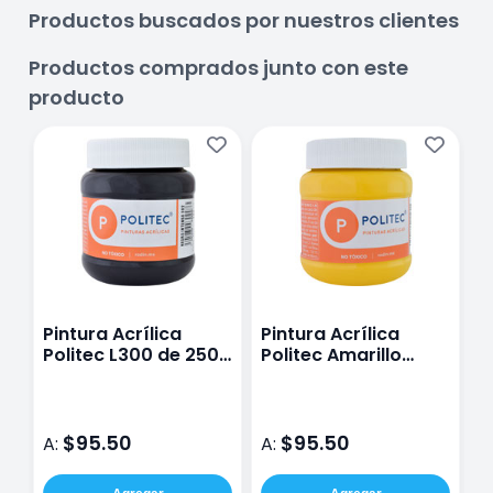
Productos buscados por nuestros clientes
Productos comprados junto con este
producto
Pintura Acrílica
Pintura Acrílica
P
Politec L300 de 250
Politec Amarillo
P
ml Color Negro
Medio L/300 250 Ml
2
Intenso
$95.50
$95.50
A:
A:
A