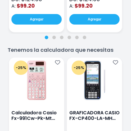
$99.20
$99.20
A:
A:
A
Agregar
Agregar
Tenemos la calculadora que necesitas
-25%
-25%
Calculadora Casio
GRAFICADORA CASIO
C
Fx-991Cw-Pk-Mt
FX-CP400-LA-MH
C
Class Wiz Rosa
TOUCH
C
N