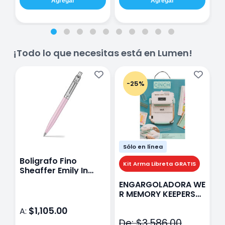
Agregar
Agregar
¡Todo lo que necesitas está en Lumen!
-25%
Sólo en línea
Boligrafo Fino
M
Kit Arma Libreta GRATIS
Sheaffer Emily In
A
Paris Sentinel E321
F
ENGARGOLADORA WE
Rosa
P
R MEMORY KEEPERS
D
71050-9 THE CINCH
$1,105.00
A:
A
V2
De: $3,586.00