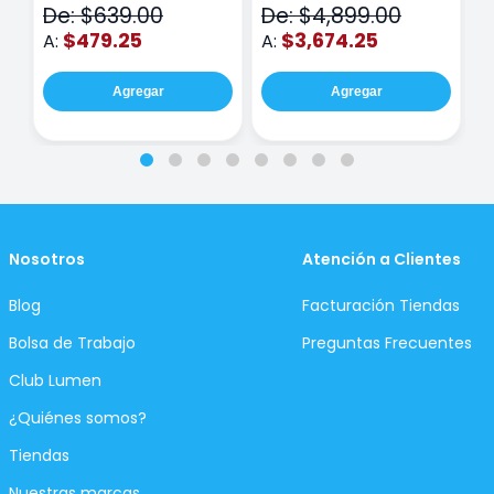
De: $639.00
De: $4,899.00
D
$479.25
$3,674.25
A:
A:
A
Agregar
Agregar
Nosotros
Atención a Clientes
Blog
Facturación Tiendas
Bolsa de Trabajo
Preguntas Frecuentes
Club Lumen
¿Quiénes somos?
Tiendas
Nuestras marcas