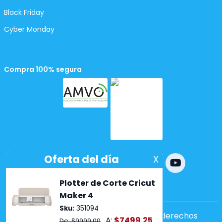
Black Friday
Cyber Monday
Compra 100% segura
Powered by
nopCommerce
Copyright ©2026 Lumen. Todos los derechos