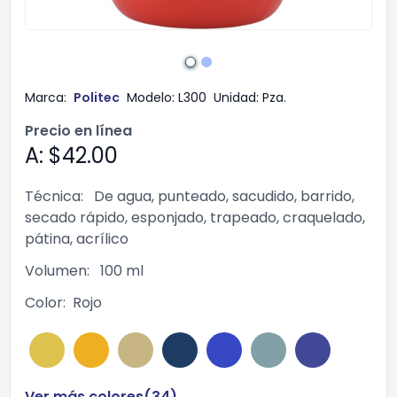
Marca:
Politec
Modelo:
L300
Unidad:
Pza.
Precio en línea
A: $42.00
Técnica:
De agua, punteado, sacudido, barrido,
secado rápido, esponjado, trapeado, craquelado,
pátina, acrílico
Volumen:
100 ml
Color:
Rojo
Ver más colores(
34
)