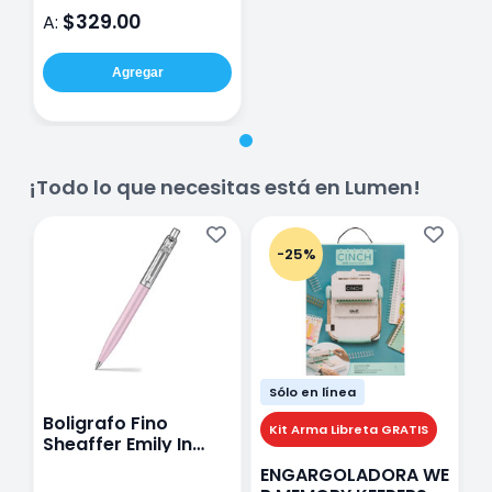
$329.00
A:
Agregar
¡Todo lo que necesitas está en Lumen!
-25%
Sólo en línea
Boligrafo Fino
M
Kit Arma Libreta GRATIS
Sheaffer Emily In
A
Paris Sentinel E321
F
ENGARGOLADORA WE
Rosa
P