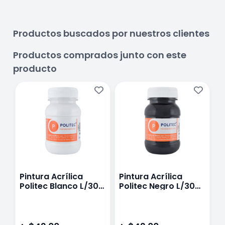
Productos buscados por nuestros clientes
Productos comprados junto con este
producto
Pintura Acrílica
Pintura Acrílica
P
Politec Blanco L/300
Politec Negro L/300
P
100 ml
100 Ml
M