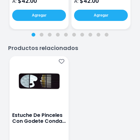
$42.00
$42.00
A:
A:
A
Agregar
Agregar
Productos relacionados
Estuche De Pinceles
Con Godete Conda
A107945