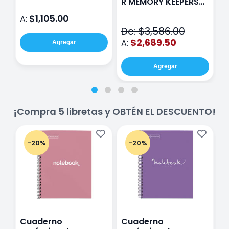
R MEMORY KEEPERS
D
71050-9 THE CINCH
$1,105.00
A:
A
V2
De: $3,586.00
$2,689.50
A:
Agregar
Agregar
¡Compra 5 libretas y OBTÉN EL DESCUENTO!
-20%
-20%
Cuaderno
Cuaderno
C