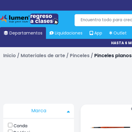
Departamentos
Liquidaciones
App
Outlet
HASTA 6 M
Inicio
/
Materiales de arte
/
Pinceles
/
Pinceles planos
Marca
Conda