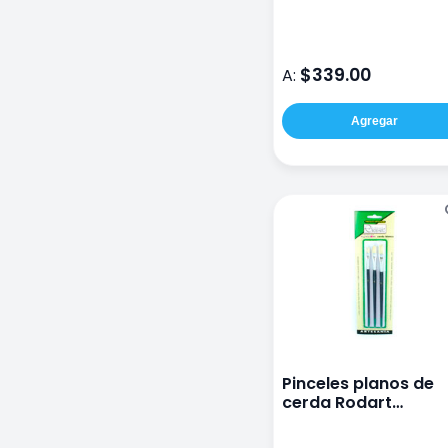
Conda A107821-2
$339.00
A:
Agregar
Pinceles planos de
cerda Rodart
artesanía