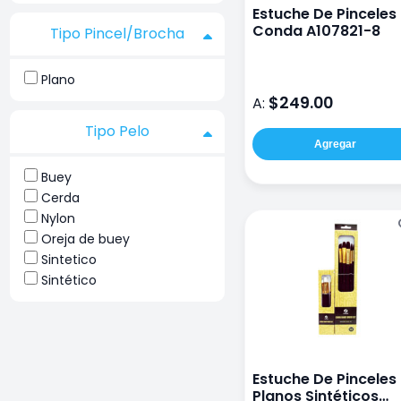
Estuche De Pinceles
Conda A107821-8
Tipo Pincel/Brocha
Plano
$249.00
A:
Tipo Pelo
Agregar
Buey
Cerda
Nylon
Oreja de buey
Sintetico
Sintético
Estuche De Pinceles
Planos Sintéticos