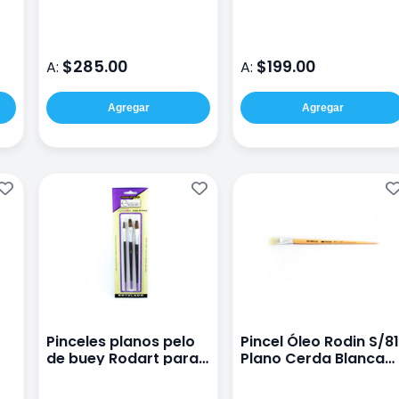
Conda A107821-1
Conda A107821-7
$285.00
$199.00
A:
A:
Agregar
Agregar
Pinceles planos pelo
Pincel Óleo Rodin S/81
de buey Rodart para
Plano Cerda Blanca
rotulado
#20