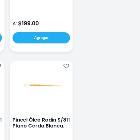
Conda A107821-5
$199.00
A:
Agregar
1
Pincel Óleo Rodin S/811
Plano Cerda Blanca
#14