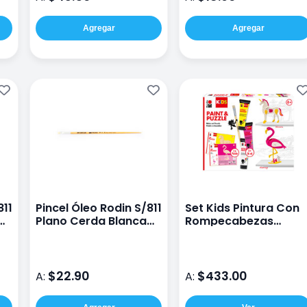
Agregar
Agregar
811
Pincel Óleo Rodin S/811
Set Kids Pintura Con
Plano Cerda Blanca
Rompecabezas
#6
Unicornio
$22.90
$433.00
A:
A: