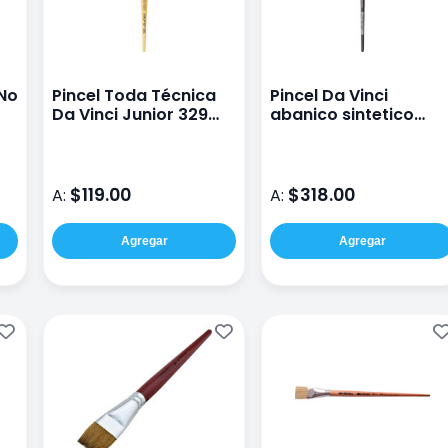
 No
Pincel Toda Técnica
Pincel Da Vinci
Da Vinci Junior 329
abanico sintetico
#20 Plano Cerda
colineo no. 3
$119.00
$318.00
A:
A:
Agregar
Agregar