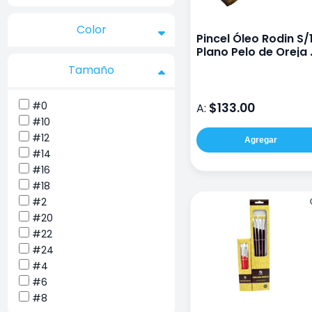
Color
Pincel Óleo Rodin S/
Plano Pelo de Oreja
Buey #24
Tamaño
#0
$133.00
A:
#10
#12
Agregar
#14
#16
#18
#2
#20
#22
#24
#4
#6
#8