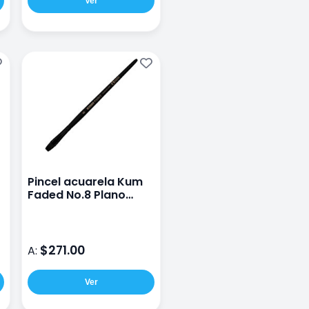
Ver
Pincel acuarela Kum
Faded No.8 Plano
sintetico
$271.00
A:
Ver