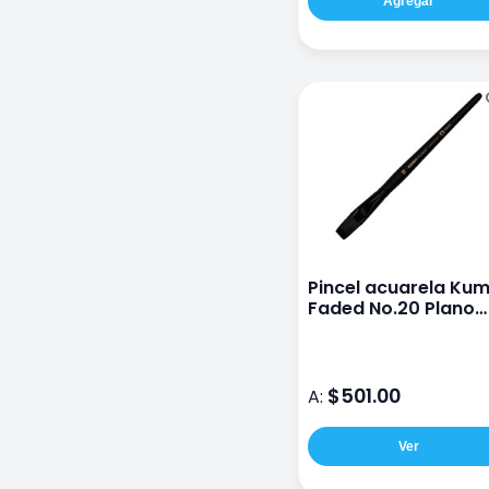
Agregar
Pincel acuarela Ku
Faded No.20 Plano
sintetico
$501.00
A:
Ver