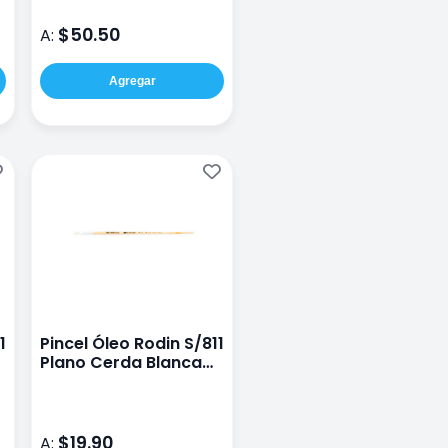
$50.50
A:
Agregar
1
Pincel Óleo Rodin S/811
Plano Cerda Blanca
#4
$19.90
A: