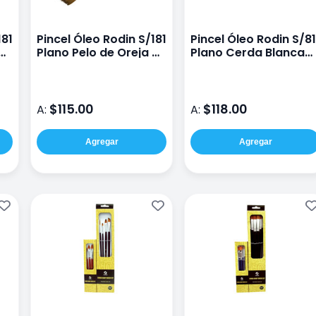
181
Pincel Óleo Rodin S/181
Pincel Óleo Rodin S/81
 de
Plano Pelo de Oreja de
Plano Cerda Blanca
Buey #22
#24
$115.00
$118.00
A:
A:
Agregar
Agregar