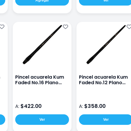
Agregar
Ver
m
Pincel acuarela Kum
Pincel acuarela Kum
Faded No.16 Plano
Faded No.12 Plano
sintetico
sintetico
$422.00
$358.00
A:
A:
Ver
Ver