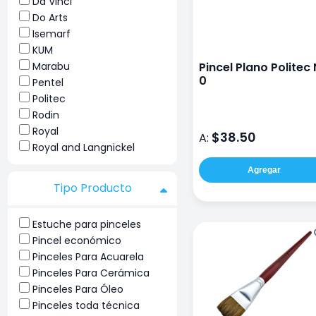
Da Vinci
Do Arts
Isemarf
KUM
Marabu
Pincel Plano Politec
0
Pentel
Politec
Rodin
Royal
$38.50
A:
Royal and Langnickel
Agregar
Tipo Producto
Estuche para pinceles
Pincel económico
Pinceles Para Acuarela
Pinceles Para Cerámica
Pinceles Para Óleo
Pinceles toda técnica