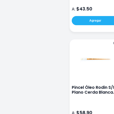
$43.50
A:
Agregar
Pincel Óleo Rodin S/
Plano Cerda Blanca
#18
$58.90
A: