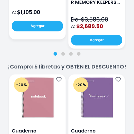
R MEMORY KEEPERS
D
71050-9 THE CINCH
$1,105.00
A:
A
V2
De: $3,586.00
$2,689.50
A:
Agregar
Agregar
¡Compra 5 libretas y OBTÉN EL DESCUENTO!
-20%
-20%
Cuaderno
Cuaderno
C