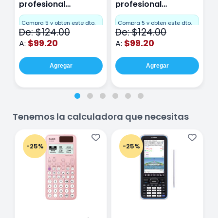
profesional
profesional
p
Miquelrius Emotions
Miquelrius Emotions
M
Cuadro Chico 80
raya 80 hojas
r
Compra 5 y obten este dto.
Compra 5 y obten este dto.
C
De: $124.00
De: $124.00
D
hojas Rosa
Purpura
$99.20
$99.20
A:
A:
A
Agregar
Agregar
Tenemos la calculadora que necesitas
-25%
-25%