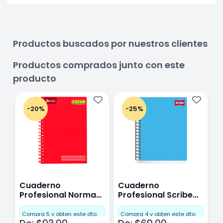
Productos buscados por nuestros clientes
Productos comprados junto con este
producto
-20%
-25%
Cuaderno
Cuaderno
C
Profesional Norma
Profesional Scribe
P
Color Cuadro
Clásico Raya 100
P
Grande 100 Hojas
Hojas
Compra 5 y obten este dto.
Compra 4 y obten este dto.
C