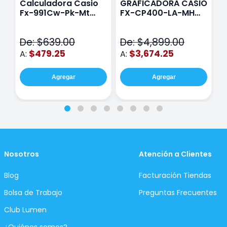
Calculadora Casio
GRAFICADORA CASIO
C
Fx-991Cw-Pk-Mt
FX-CP400-LA-MH
C
Class Wiz Rosa
TOUCH
C
N
De: $639.00
De: $4,899.00
D
$479.25
$3,674.25
A:
A:
A
Agregar
Agregar
Nosotros
Atención a Clientes
Blog
Facturación Tiendas
Bolsa de Trabajo
Preguntas Frecuentes
Club Lumen