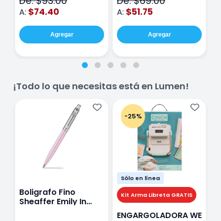
De: $93.00
De: $69.00
D
$74.40
$51.75
A:
A:
A
Agregar
Agregar
¡Todo lo que necesitas está en Lumen!
-25%
Sólo en línea
Boligrafo Fino
M
Kit Arma Libreta GRATIS
Sheaffer Emily In
A
Paris Sentinel E321
F
ENGARGOLADORA WE
Rosa
P