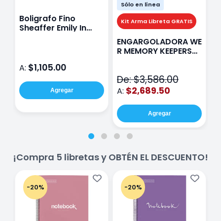
Sólo en línea
Boligrafo Fino
M
Kit Arma Libreta GRATIS
Sheaffer Emily In
A
Paris Sentinel E321
F
ENGARGOLADORA WE
Rosa
P
R MEMORY KEEPERS
D
71050-9 THE CINCH
$1,105.00
A:
A
V2
De: $3,586.00
$2,689.50
A:
Agregar
Agregar
¡Compra 5 libretas y OBTÉN EL DESCUENTO!
-20%
-20%