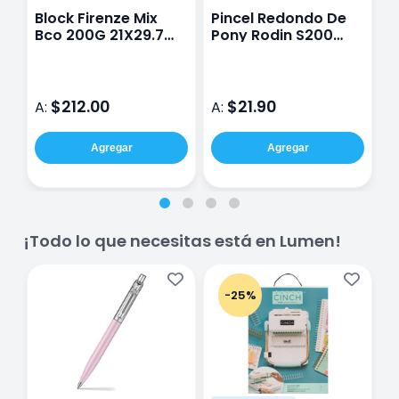
Block Firenze Mix
Pincel Redondo De
G
Bco 200G 21X29.7
Pony Rodin S200
R
Cm Con 50 Hojas
No.10
$212.00
$21.90
A:
A:
A
Agregar
Agregar
¡Todo lo que necesitas está en Lumen!
-25%