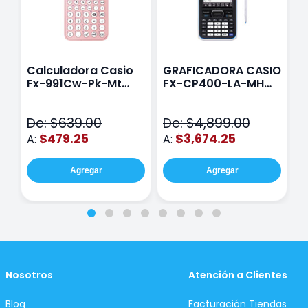
Calculadora Casio
GRAFICADORA CASIO
C
Fx-991Cw-Pk-Mt
FX-CP400-LA-MH
C
Class Wiz Rosa
TOUCH
C
N
De: $639.00
De: $4,899.00
D
$479.25
$3,674.25
A:
A:
A
Agregar
Agregar
Nosotros
Atención a Clientes
Blog
Facturación Tiendas