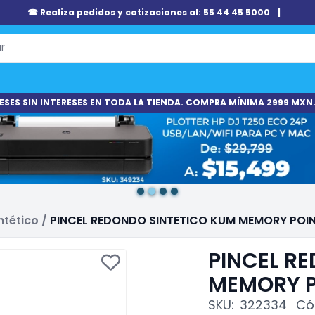
☎ Realiza pedidos y cotizaciones al: 55 44 45 5000
|
ESES SIN INTERESES EN TODA LA TIENDA. COMPRA MÍNIMA 2999 MXN.
ntético
/
PINCEL REDONDO SINTETICO KUM MEMORY POIN
PINCEL R
MEMORY P
SKU:
322334
Có