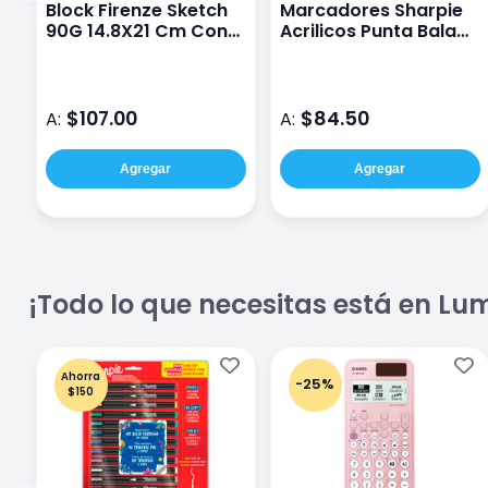
Block Firenze Sketch
Marcadores Sharpie
90G 14.8X21 Cm Con
Acrilicos Punta Bala
100 Hojas
Blanco/Negro Con 2
Piezas
$107.00
$84.50
A:
A:
Agregar
Agregar
¡Todo lo que necesitas está en Lu
Ahorra
-25%
$150