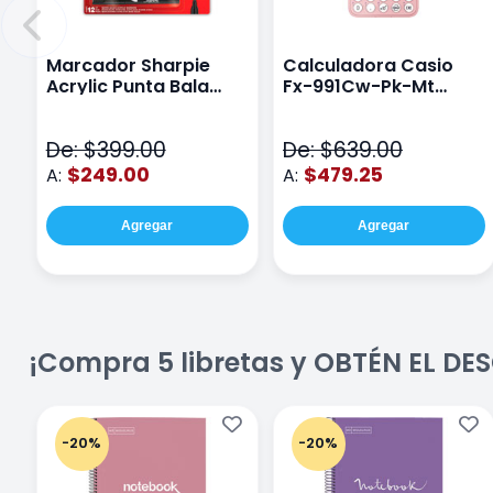
Marcador Sharpie
Calculadora Casio
Acrylic Punta Bala
Fx-991Cw-Pk-Mt
Fina Surtido Con 12
Class Wiz Rosa
Piezas
De: $399.00
De: $639.00
$249.00
$479.25
A:
A:
Agregar
Agregar
¡Compra 5 libretas y OBTÉN EL D
-20%
-20%