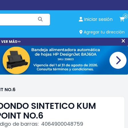
0
Iniciar sesión
Agregar tu dirección
 VER MÁS>>
T NO.6
EDONDO SINTETICO KUM
OINT NO.6
digo de barras:
4064900048759