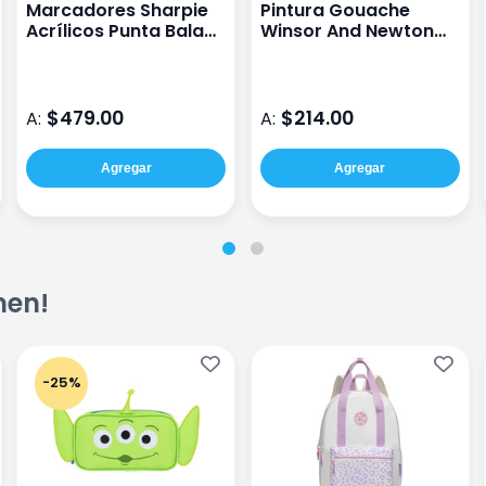
Marcadores Sharpie
Pintura Gouache
Acrílicos Punta Bala
Winsor And Newton
Surtidos con 12 Piezas
Designers 14 Ml
$479.00
$214.00
A:
A:
Agregar
Agregar
men!
-25%