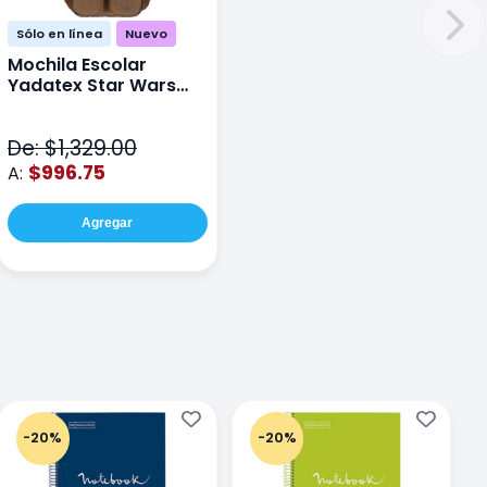
Sólo en línea
Nuevo
Mochila Escolar
Yadatex Star Wars
STR005 Cafe
De: $1,329.00
$996.75
A:
Agregar
-20%
-20%