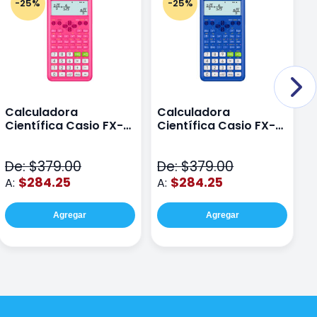
-25%
-25%
Calculadora
Calculadora
C
Científica Casio FX-
Científica Casio FX-
C
82LAPLUS2-PK Color
82LA PLUS2-BU Azul
9
Rosa
N
De: $379.00
De: $379.00
D
$284.25
$284.25
A:
A:
A
Agregar
Agregar