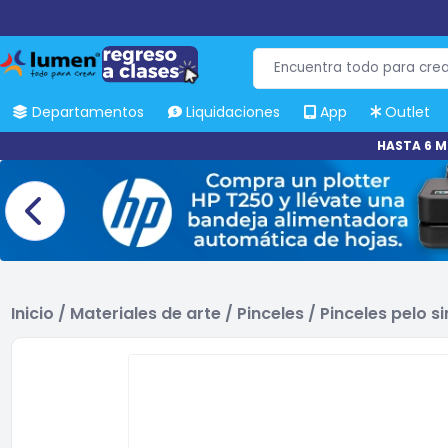
Departamentos
Liquidaciones
App
Outlet
HASTA 6 M
Inicio
/
Materiales de arte
/
Pinceles
/
Pinceles pelo si