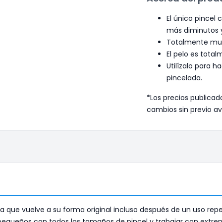
El único pincel 
más diminutos y
Totalmente multi
El pelo es tota
Utilízalo para 
pincelada.
*Los precios publicad
cambios sin previo av
 que vuelve a su forma original incluso después de un uso repeti
s pequeños con todos los tamaños de pincel y trabajar con extr