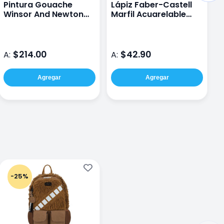
Pintura Gouache
Lápiz Faber-Castell
L
Winsor And Newton
Marfil Acuarelable
C
Designers 14 Ml
Albrecht Durer
A
D
$214.00
$42.90
A:
A:
A
Agregar
Agregar
-25%