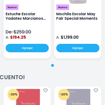
Nuevo
Nuevo
Estuche Escolar
Mochila Escolar May
Yadatex Marcianos
Fair Special Moments
Toy Story DTS026
Verde
De: $259.00
$194.25
$1,199.00
A:
A:
Agregar
Agregar
ESCUENTO!
-20%
-20%