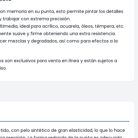
con memoria en su punta, esto permite pintar los detalles
 trabajar con extrema precisión.
media, ideal para acrílico, acuarela, óleos, témpera, etc.
lmente suave y firme obteniendo una extra resistencia.
hacer mezclas y degradados, así como para efectos a la
os son exclusivos para venta en línea y están sujetos a
iso.
do, con pelo sintético de gran elasticidad, lo que lo hace
ema precisión. La forma redonda de la punta es adecuada