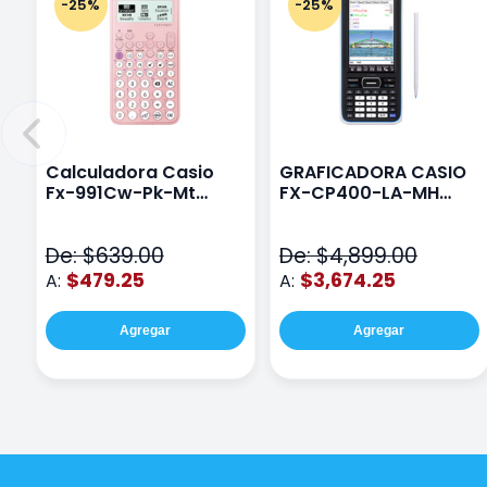
-25%
-25%
Calculadora Casio
GRAFICADORA CASIO
Fx-991Cw-Pk-Mt
FX-CP400-LA-MH
Class Wiz Rosa
TOUCH
De: $639.00
De: $4,899.00
$479.25
$3,674.25
A:
A:
Agregar
Agregar