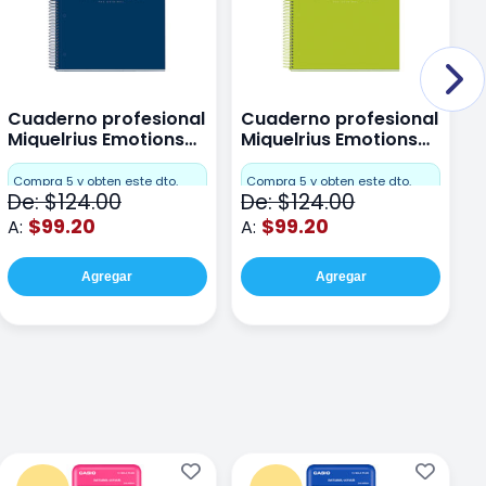
Cuaderno profesional
Cuaderno profesional
C
Miquelrius Emotions
Miquelrius Emotions
M
Dots 80 hojas
Dots 80 hojas Lima
D
F
Compra 5 y obten este dto.
Compra 5 y obten este dto.
De: $124.00
De: $124.00
D
$99.20
$99.20
A:
A:
A
Agregar
Agregar