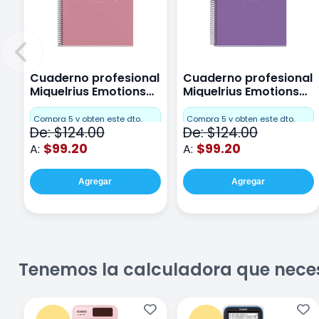
Cuaderno profesional
Cuaderno profesional
Miquelrius Emotions
Miquelrius Emotions
Cuadro Chico 80
raya 80 hojas Purpura
hojas Rosa
Compra 5 y obten este dto.
Compra 5 y obten este dto.
De: $124.00
De: $124.00
$99.20
$99.20
A:
A:
Agregar
Agregar
Tenemos la calculadora que nece