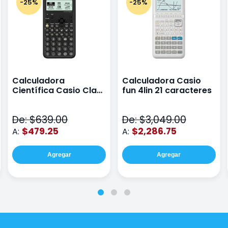
-25%
-25%
Calculadora
Calculadora Casio
Científica Casio Class
fun 4lin 21 caracteres
Wiz Color Negro
De: $639.00
De: $3,049.00
$479.25
$2,286.75
A:
A:
Agregar
Agregar