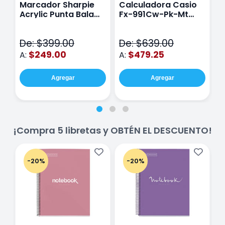
Marcador Sharpie
Calculadora Casio
E
Acrylic Punta Bala
Fx-991Cw-Pk-Mt
Y
Fina Surtido Con 12
Class Wiz Rosa
T
Piezas
V
De: $399.00
De: $639.00
D
$249.00
$479.25
A:
A:
A
Agregar
Agregar
¡Compra 5 libretas y OBTÉN EL DESCUENTO!
-20%
-20%