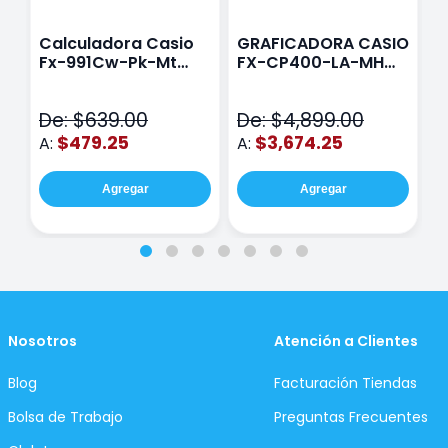
Calculadora Casio
GRAFICADORA CASIO
C
Fx-991Cw-Pk-Mt
FX-CP400-LA-MH
C
Class Wiz Rosa
TOUCH
C
N
De: $639.00
De: $4,899.00
D
$479.25
$3,674.25
A:
A:
A
Agregar
Agregar
Nosotros
Atención a Clientes
Blog
Facturación Tiendas
Bolsa de Trabajo
Preguntas Frecuentes