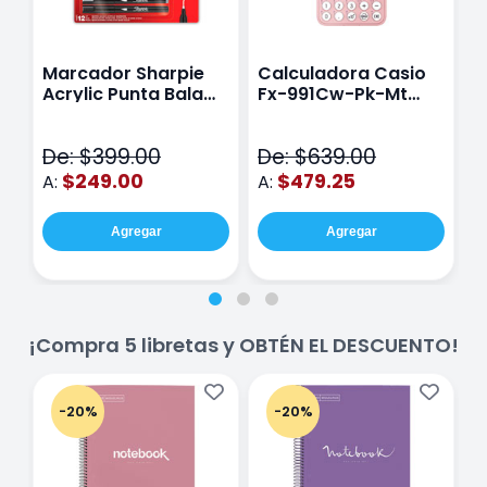
Marcador Sharpie
Calculadora Casio
E
Acrylic Punta Bala
Fx-991Cw-Pk-Mt
Y
Fina Surtido Con 12
Class Wiz Rosa
T
Piezas
V
De: $399.00
De: $639.00
D
$249.00
$479.25
A:
A:
A
Agregar
Agregar
¡Compra 5 libretas y OBTÉN EL DESCUENTO!
-20%
-20%