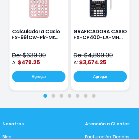
Calculadora Casio
GRAFICADORA CASIO
C
Fx-991Cw-Pk-Mt
FX-CP400-LA-MH
C
Class Wiz Rosa
TOUCH
C
N
De: $639.00
De: $4,899.00
D
$479.25
$3,674.25
A:
A:
A
Agregar
Agregar
Nosotros
Atención a Clientes
Blog
Facturación Tiendas