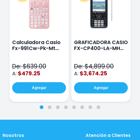
Calculadora Casio
GRAFICADORA CASIO
C
Fx-991Cw-Pk-Mt
FX-CP400-LA-MH
C
Class Wiz Rosa
TOUCH
C
N
De: $639.00
De: $4,899.00
D
$479.25
$3,674.25
A:
A:
A
Agregar
Agregar
Nosotros
Atención a Clientes