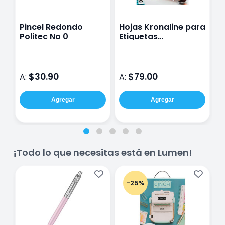
Pincel Redondo
Hojas Kronaline para
P
Politec No 0
Etiquetas
D
Autoadhesivas de
#
Impresión
1
$30.90
$79.00
A:
A:
A
Agregar
Agregar
¡Todo lo que necesitas está en Lumen!
-25%