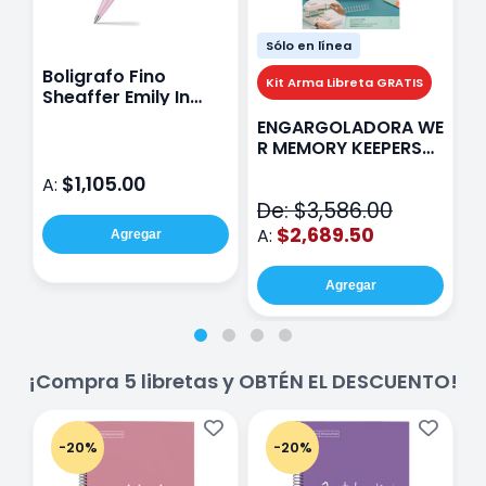
Sólo en línea
Boligrafo Fino
M
Kit Arma Libreta GRATIS
Sheaffer Emily In
A
Paris Sentinel E321
F
ENGARGOLADORA WE
Rosa
P
R MEMORY KEEPERS
D
71050-9 THE CINCH
$1,105.00
A:
A
V2
De: $3,586.00
$2,689.50
A:
Agregar
Agregar
¡Compra 5 libretas y OBTÉN EL DESCUENTO!
-20%
-20%