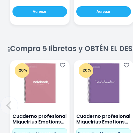
Agregar
Agregar
¡Compra 5 libretas y OBTÉN EL D
-20%
-20%
Cuaderno profesional
Cuaderno profesional
Miquelrius Emotions
Miquelrius Emotions
Cuadro Chico 80
raya 80 hojas Purpura