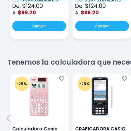
hojas Rosa
Compra 5 y obten este dto.
Compra 5 y obten este dto.
De: $124.00
De: $124.00
$99.20
$99.20
A:
A:
Agregar
Agregar
Tenemos la calculadora que nece
-25%
-25%
Calculadora Casio
GRAFICADORA CASIO