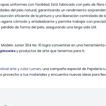
apas uniformes con facilidad. Está fabricado con pelo de fibra 
edades del pelo natural, garantizando un rendimiento sorprenden
absorción eficiente de la pintura y una liberación controlada de
arre cómodo y antideslizante y permite trabajar con precisión
la pérdida de forma del pelo, asegurando una larga vida útil.
ci Modelo Junior 304 No. 10 logra convertirse en una herramienta e
e
pinceles
y productos de arte que tenemos para ti.
stival arte y color Lumen
, una campaña especial de Papelería L
provecho a tus materiales y encuentra nuevas ideas para llevar