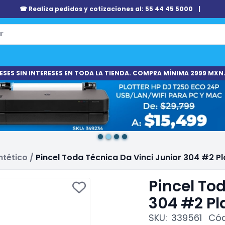
☎ Realiza pedidos y cotizaciones al: 55 44 45 5000
|
ESES SIN INTERESES EN TODA LA TIENDA. COMPRA MÍNIMA 2999 MXN.
ntético
/
Pincel Toda Técnica Da Vinci Junior 304 #2 Pl
Pincel To
304 #2 Pl
SKU:
339561
Cód