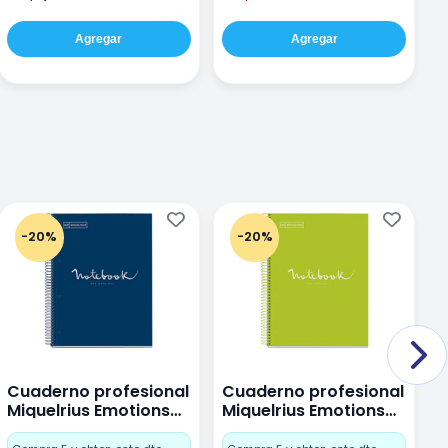
Agregar
Agregar
-20%
-20%
Cuaderno profesional
Cuaderno profesional
C
Miquelrius Emotions
Miquelrius Emotions
M
Dots 80 hojas
Dots 80 hojas Lima
D