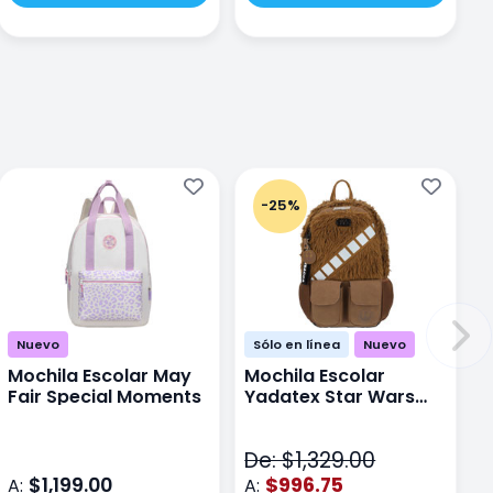
-25%
Nuevo
Sólo en línea
Nuevo
Mochila Escolar May
Mochila Escolar
Fair Special Moments
Yadatex Star Wars
STR005 Cafe
De: $1,329.00
$1,199.00
$996.75
A:
A: