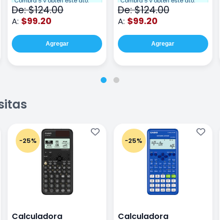
Compra 5 y obten este dto.
Compra 5 y obten este dto.
De: $124.00
De: $124.00
$99.20
$99.20
A:
A:
Agregar
Agregar
sitas
-25%
-25%
Calculadora
Calculadora