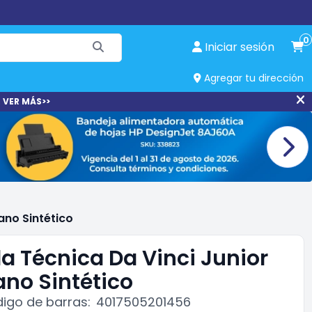
0
Iniciar sesión
Agregar tu dirección
 VER MÁS>>
ano Sintético
da Técnica Da Vinci Junior
ano Sintético
igo de barras:
4017505201456