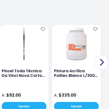
Pincel Toda Técnica
Pintura Acrílica
P
Da Vinci Nova Corto
Politec Blanco L/300
B
122 #1 Plano Sintético
de 940 ml
$92.00
$335.00
A:
A:
A
Agregar
Agregar