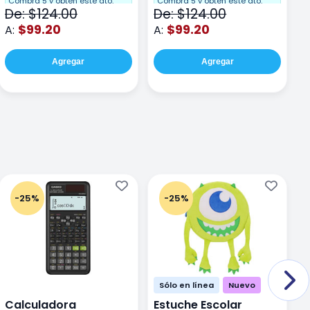
F
Compra 5 y obten este dto.
Compra 5 y obten este dto.
De: $124.00
De: $124.00
D
$99.20
$99.20
A:
A:
A
Agregar
Agregar
-25%
-25%
Sólo en línea
Nuevo
Calculadora
Estuche Escolar
E