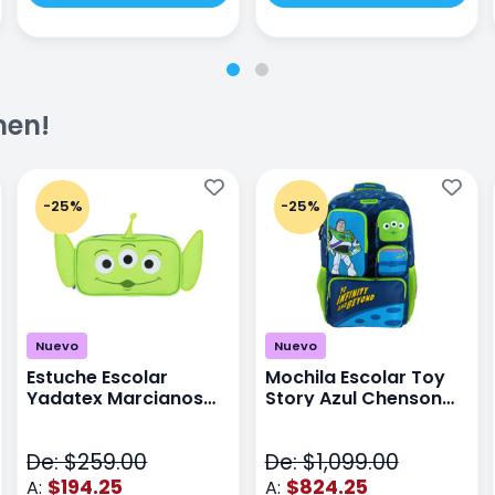
men!
-25%
-25%
Nuevo
Nuevo
Estuche Escolar
Mochila Escolar Toy
Yadatex Marcianos
Story Azul Chenson
Toy Story DTS026
Ts71176
Verde
De: $259.00
De: $1,099.00
$194.25
$824.25
A:
A: