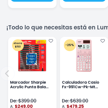
¡Todo lo que necesitas está en Lu
Ahorra
-25%
$150
Marcador Sharpie
Calculadora Casio
Acrylic Punta Bala
Fx-991Cw-Pk-Mt
Fina Surtido Con 12
Class Wiz Rosa
Piezas
De: $399.00
De: $639.00
$249.00
$479.25
A:
A: