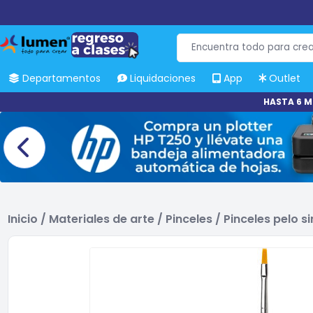
Departamentos
Liquidaciones
App
Outlet
HASTA 6 M
Inicio
/
Materiales de arte
/
Pinceles
/
Pinceles pelo si