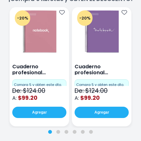
-20%
-20%
Cuaderno
Cuaderno
C
profesional
profesional
p
Miquelrius Emotions
Miquelrius Emotions
M
Cuadro Chico 80
raya 80 hojas
r
Compra 5 y obten este dto.
Compra 5 y obten este dto.
C
De: $124.00
De: $124.00
D
hojas Rosa
Purpura
$99.20
$99.20
A:
A:
A
Agregar
Agregar