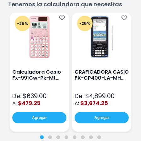
Tenemos la calculadora que necesitas
-25%
-25%
Calculadora Casio
GRAFICADORA CASIO
C
Fx-991Cw-Pk-Mt
FX-CP400-LA-MH
C
Class Wiz Rosa
TOUCH
C
N
De: $639.00
De: $4,899.00
D
$479.25
$3,674.25
A:
A:
A
Agregar
Agregar