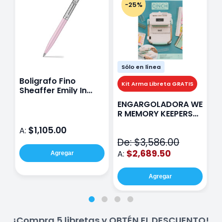
-25%
Sólo en línea
Boligrafo Fino
M
Kit Arma Libreta GRATIS
Sheaffer Emily In
A
Paris Sentinel E321
F
ENGARGOLADORA WE
Rosa
P
R MEMORY KEEPERS
D
71050-9 THE CINCH
$1,105.00
A:
A
V2
De: $3,586.00
$2,689.50
A:
Agregar
Agregar
¡Compra 5 libretas y OBTÉN EL DESCUENTO!