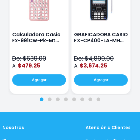
Calculadora Casio
GRAFICADORA CASIO
C
Fx-991Cw-Pk-Mt
FX-CP400-LA-MH
C
Class Wiz Rosa
TOUCH
C
N
De: $639.00
De: $4,899.00
D
$479.25
$3,674.25
A:
A:
A
Agregar
Agregar
Nosotros
Atención a Clientes