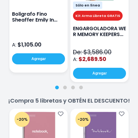
Sólo en línea
Boligrafo Fino
M
Kit Arma Libreta GRATIS
Sheaffer Emily In
A
Paris Sentinel E321
F
ENGARGOLADORA WE
Rosa
P
R MEMORY KEEPERS
D
71050-9 THE CINCH
$1,105.00
A:
A
V2
De: $3,586.00
$2,689.50
A:
Agregar
Agregar
¡Compra 5 libretas y OBTÉN EL DESCUENTO!
-20%
-20%