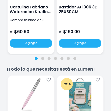
Cartulina Fabriano
Bastidor Atl 306 3D
I
Watercolou Studio
25X30CM
grano fino 50x70cm
Compra mínima de 3
C
300g
pzas
p
$60.50
$153.00
A:
A:
A
Agregar
Agregar
¡Todo lo que necesitas está en Lumen!
-25%