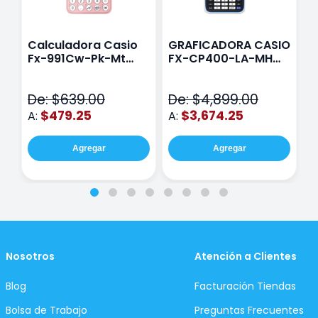
Calculadora Casio
GRAFICADORA CASIO
C
Fx-991Cw-Pk-Mt
FX-CP400-LA-MH
C
Class Wiz Rosa
TOUCH
C
N
De: $639.00
De: $4,899.00
D
$479.25
$3,674.25
A:
A:
A
Agregar
Agregar
Nosotros
Atención a Clientes
Blog
Facturación Tiendas
Bolsa de Trabajo
Preguntas Frecuentes