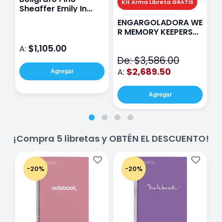
Kit Arma Libreta GRATIS
Sheaffer Emily In
A
Paris Sentinel E321
F
ENGARGOLADORA WE
Rosa
P
R MEMORY KEEPERS
D
71050-9 THE CINCH
$1,105.00
A:
A
V2
De: $3,586.00
$2,689.50
A:
Agregar
Agregar
¡Compra 5 libretas y OBTÉN EL DESCUENTO!
-20%
-20%