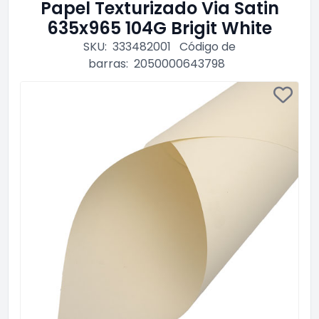
Papel Texturizado Via Satin
635x965 104G Brigit White
SKU:
333482001
Código de
barras:
2050000643798