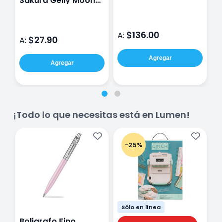
Sakura Gelly Moon
R
Staedtler Negro 1
0.8 Mm
1
$136.00
A:
$27.90
A:
A
Agregar
Agregar
¡Todo lo que necesitas está en Lumen!
-25%
Sólo en línea
Boligrafo Fino
M