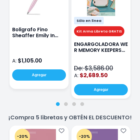
Sólo en línea
Boligrafo Fino
M
Kit Arma Libreta GRATIS
Sheaffer Emily In
A
Paris Sentinel E321
F
ENGARGOLADORA WE
Rosa
P
R MEMORY KEEPERS
D
71050-9 THE CINCH
$1,105.00
A:
A
V2
De: $3,586.00
$2,689.50
A:
Agregar
Agregar
¡Compra 5 libretas y OBTÉN EL DESCUENTO!
-20%
-20%