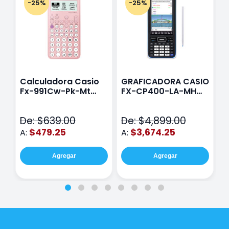
-25%
-25%
Calculadora Casio
GRAFICADORA CASIO
C
Fx-991Cw-Pk-Mt
FX-CP400-LA-MH
C
Class Wiz Rosa
TOUCH
C
N
De: $639.00
De: $4,899.00
D
$479.25
$3,674.25
A:
A:
A
Agregar
Agregar