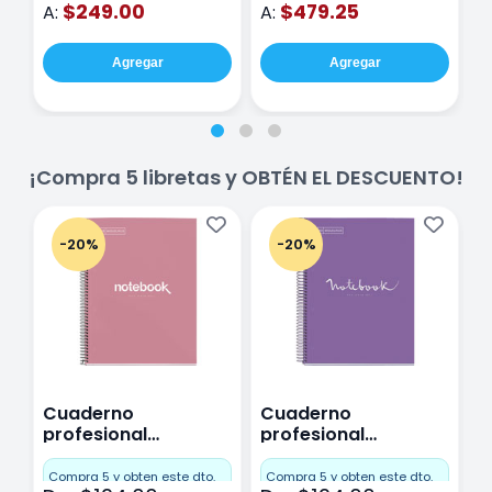
$249.00
$479.25
A:
A:
A
Agregar
Agregar
¡Compra 5 libretas y OBTÉN EL DESCUENTO!
-20%
-20%
Cuaderno
Cuaderno
C
profesional
profesional
p
Miquelrius Emotions
Miquelrius Emotions
M
Cuadro Chico 80
raya 80 hojas
r
Compra 5 y obten este dto.
Compra 5 y obten este dto.
C