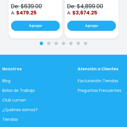
N
De: $639.00
De: $4,899.00
D
$479.25
$3,674.25
A:
A:
A
Agregar
Agregar
Nosotros
Atención a Clientes
Blog
Facturación Tiendas
Bolsa de Trabajo
Preguntas Frecuentes
Club Lumen
¿Quiénes somos?
Tiendas