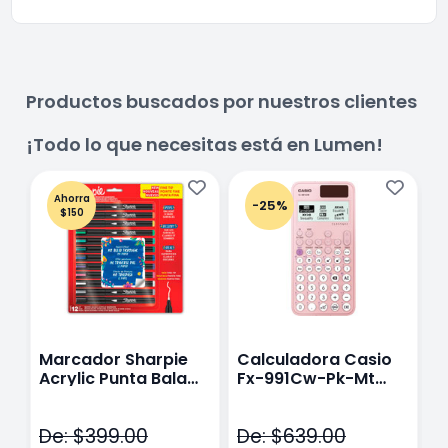
Productos buscados por nuestros clientes
¡Todo lo que necesitas está en Lumen!
Ahorra
-25%
$150
Marcador Sharpie
Calculadora Casio
E
Acrylic Punta Bala
Fx-991Cw-Pk-Mt
Y
Fina Surtido Con 12
Class Wiz Rosa
T
Piezas
V
De: $399.00
De: $639.00
D