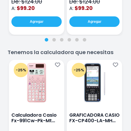
De: $124.00
De: $124.00
D
hojas Rosa
Purpura
$99.20
$99.20
A:
A:
A
Agregar
Agregar
Tenemos la calculadora que necesitas
-25%
-25%
Calculadora Casio
GRAFICADORA CASIO
C
Fx-991Cw-Pk-Mt
FX-CP400-LA-MH
C
Class Wiz Rosa
TOUCH
C