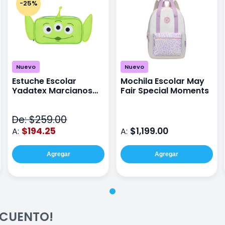
-25%
Nuevo
Nuevo
Estuche Escolar
Mochila Escolar May
Yadatex Marcianos
Fair Special Moments
Toy Story DTS026
Verde
De: $259.00
$194.25
$1,199.00
A:
A:
Agregar
Agregar
ESCUENTO!