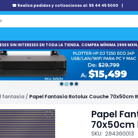
☎ Realiza pedidos y cotizaciones al: 55 44 45 5000
|
ESES SIN INTERESES EN TODA LA TIENDA. COMPRA MÍNIMA 2999 MXN.
l fantasía
/
Papel Fantasía Rotolux Couche 70x50cm 
Papel Fan
70x50cm 
SKU:
284360013