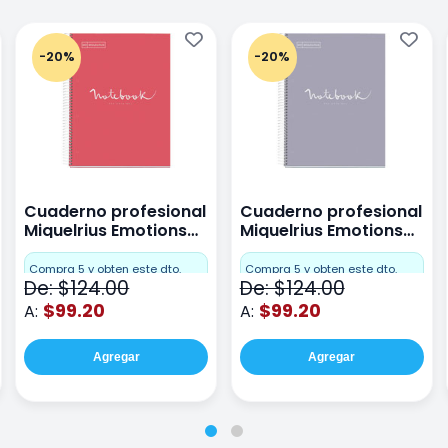
-20%
-20%
Cuaderno profesional
Cuaderno profesional
Miquelrius Emotions
Miquelrius Emotions
raya 80 hojas Coral
raya 80 hojas Gris
Compra 5 y obten este dto.
Compra 5 y obten este dto.
De: $124.00
De: $124.00
$99.20
$99.20
A:
A:
Agregar
Agregar