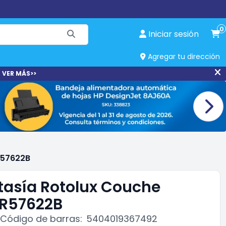
0
Iniciar sesión
Agregar tu dirección
 VER MÁS>>
R57622B
tasía Rotolux Couche
R57622B
Código de barras:
5404019367492