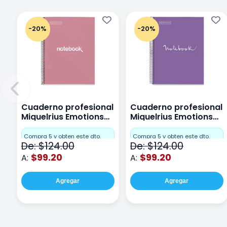
-20%
-20%
Cuaderno profesional
Cuaderno profesional
Miquelrius Emotions
Miquelrius Emotions
Cuadro Chico 80
raya 80 hojas Purpura
hojas Rosa
Compra 5 y obten este dto.
Compra 5 y obten este dto.
De: $124.00
De: $124.00
$99.20
$99.20
A:
A:
Agregar
Agregar