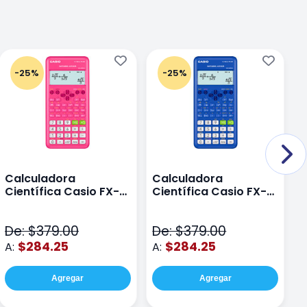
-25%
-25%
Calculadora
Calculadora
C
Científica Casio FX-
Científica Casio FX-
C
82LAPLUS2-PK Color
82LA PLUS2-BU Azul
9
Rosa
N
De: $379.00
De: $379.00
D
$284.25
$284.25
A:
A:
A
Agregar
Agregar