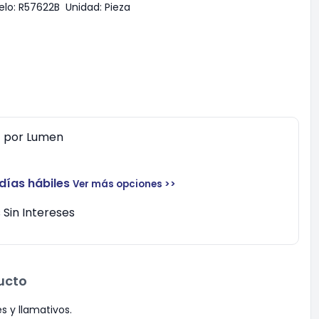
lo:
R57622B
Unidad:
Pieza
0
por
Lumen
 días hábiles
Ver más opciones >>
Sin Intereses
ucto
s y llamativos.