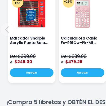
-25%
$150
Marcador Sharpie
Calculadora Casio
Acrylic Punta Bala
Fx-991Cw-Pk-Mt
Fina Surtido Con 12
Class Wiz Rosa
Piezas
De: $399.00
De: $639.00
$249.00
$479.25
A:
A:
Agregar
Agregar
¡Compra 5 libretas y OBTÉN EL D