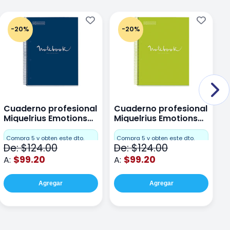
-20%
-20%
Cuaderno profesional
Cuaderno profesional
C
Miquelrius Emotions
Miquelrius Emotions
M
Dots 80 hojas
Dots 80 hojas Lima
D
F
Compra 5 y obten este dto.
Compra 5 y obten este dto.
De: $124.00
De: $124.00
D
$99.20
$99.20
A:
A:
A
Agregar
Agregar