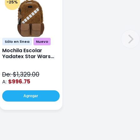
-25%
Sólo en línea
Nuevo
Mochila Escolar
Yadatex Star Wars
STR005 Cafe
De: $1,329.00
$996.75
A:
Agregar