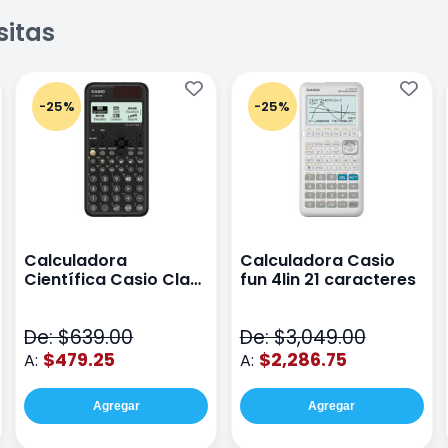
sitas
-25%
-25%
Calculadora
Calculadora Casio
Científica Casio Class
fun 4lin 21 caracteres
Wiz Color Negro
De: $639.00
De: $3,049.00
$479.25
$2,286.75
A:
A:
Agregar
Agregar