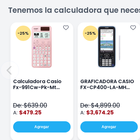
Tenemos la calculadora que nece
-25%
-25%
Calculadora Casio
GRAFICADORA CASIO
Fx-991Cw-Pk-Mt
FX-CP400-LA-MH
Class Wiz Rosa
TOUCH
De: $639.00
De: $4,899.00
$479.25
$3,674.25
A:
A:
Agregar
Agregar