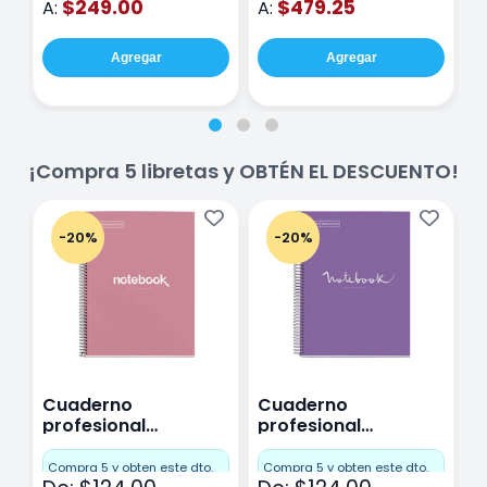
$249.00
$479.25
A:
A:
A
Agregar
Agregar
¡Compra 5 libretas y OBTÉN EL DESCUENTO!
-20%
-20%
Cuaderno
Cuaderno
C
profesional
profesional
p
Miquelrius Emotions
Miquelrius Emotions
M
Cuadro Chico 80
raya 80 hojas
r
Compra 5 y obten este dto.
Compra 5 y obten este dto.
C