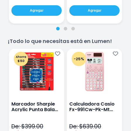
Agregar
Agregar
¡Todo lo que necesitas está en Lumen!
Ahorra
-25%
$150
Marcador Sharpie
Calculadora Casio
E
Acrylic Punta Bala
Fx-991Cw-Pk-Mt
Y
Fina Surtido Con 12
Class Wiz Rosa
T
Piezas
V
De: $399.00
De: $639.00
D