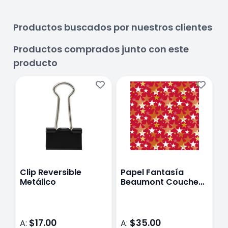
Productos buscados por nuestros clientes
Productos comprados junto con este
producto
Clip Reversible
Papel Fantasía
P
Metálico
Beaumont Couche
B
70X100Cm 9220X
7
$17.00
$35.00
A:
A:
A