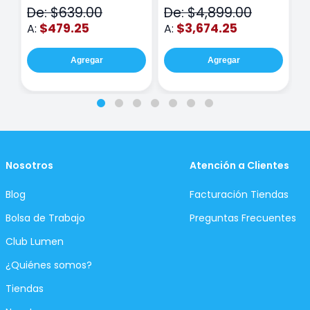
De: $639.00
De: $4,899.00
D
$479.25
$3,674.25
A:
A:
A
Agregar
Agregar
Nosotros
Atención a Clientes
Blog
Facturación Tiendas
Bolsa de Trabajo
Preguntas Frecuentes
Club Lumen
¿Quiénes somos?
Tiendas